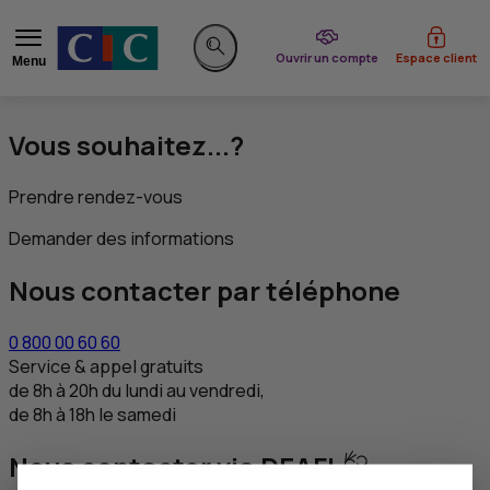
du CIC
Ouvrir un compte
Espace client
Menu
Rechercher sur le site
Vous souhaitez...?
Prendre rendez-vous
Demander des informations
Nous contacter par téléphone
0 800 00 60 60
Service & appel gratuits
de 8h à 20h du lundi au vendredi,
de 8h à 18h le samedi
Nous contacter via DEAFI