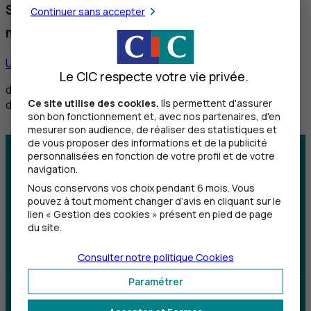
Service réservé aux personnes sourdes et
Continuer sans accepter
malentendantes
Utiliser ce service
Le CIC respecte votre vie privée.
de 8h30 à 12h et de 14h à 18h du lundi au vendredi,
Ce site utilise des cookies.
Ils permettent d'assurer
de 8h30 à 12h le samedi
son bon fonctionnement et, avec nos partenaires, d'en
mesurer son audience, de réaliser des statistiques et
de vous proposer des informations et de la publicité
personnalisées en fonction de votre profil et de votre
Centre d'aide
Trouver une agence
navigation.
Nous conservons vos choix pendant 6 mois. Vous
Sourds et
pouvez à tout moment changer d’avis en cliquant sur le
malentendants
lien « Gestion des cookies » présent en pied de page
du site.
Télécharger l'application
Consulter notre politique
Cookies
Paramétrer
Parrainez un proche et profitez ensemble