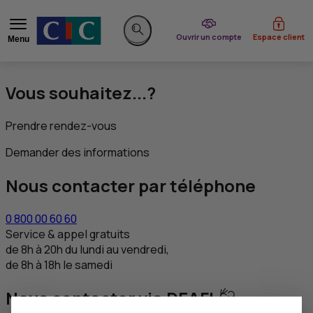
du CIC
Ouvrir un compte
Espace client
Menu
Rechercher sur le site
Vous souhaitez...?
Prendre rendez-vous
Demander des informations
Nous contacter par téléphone
0 800 00 60 60
Service & appel gratuits
de 8h à 20h du lundi au vendredi,
de 8h à 18h le samedi
Nous contacter via DEAFI