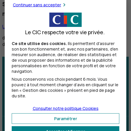
Service réservé aux personnes sourdes et
Continuer sans accepter
malentendantes
Utiliser ce service
Le CIC respecte votre vie privée.
de 8h30 à 12h et de 14h à 18h du lundi au vendredi,
Ce site utilise des cookies.
Ils permettent d'assurer
de 8h30 à 12h le samedi
son bon fonctionnement et, avec nos partenaires, d'en
mesurer son audience, de réaliser des statistiques et
de vous proposer des informations et de la publicité
personnalisées en fonction de votre profil et de votre
Centre d'aide
Trouver une agence
navigation.
Nous conservons vos choix pendant 6 mois. Vous
Sourds et
pouvez à tout moment changer d’avis en cliquant sur le
malentendants
lien « Gestion des cookies » présent en pied de page
du site.
Télécharger l'application
Consulter notre politique
Cookies
Paramétrer
Parrainez un proche et profitez ensemble