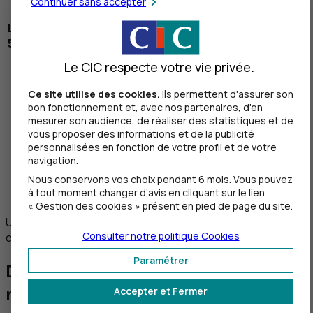
Continuer sans accepter
Le 15 février, vous décidez d'étaler cette dépense sur
5 mois
Le CIC respecte votre vie privée.
le 15 février
,
Fin février
votre compte
votre compte est
Ce site utilise des cookies.
Ils permettent d'assurer son
est débité de l'encours
crédité de 500 €
bon fonctionnement et, avec nos partenaires, d'en
carte, puis re-crédité des
le 15 mars
, votre
mesurer son audience, de réaliser des statistiques et de
500 € payés en 5 fois
compte sera
vous proposer des informations et de la publicité
Fin mars
, votre compte
personnalisées en fonction de votre profil et de votre
prélevé de la
ère
sera prélevé de la 1
navigation.
ère
1
mensualité
mensualité de 102,50 €.
Nous conservons vos choix pendant 6 mois. Vous pouvez
de 102,50 €.
à tout moment changer d’avis en cliquant sur le lien
« Gestion des cookies » présent en pied de page du site.
Un crédit vous engage et doit être remboursé. Vérifiez vos
Consulter notre politique
Cookies
capacités de remboursement avant de vous engager.
Paramétrer
Débloquez votre crédit
renouvelable Étalis depuis un
Accepter et Fermer