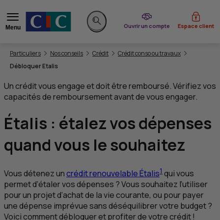
du CIC
Ouvrir un compte
Espace client
Menu
Rechercher sur le site
Vous êtes ici:
Particuliers
Nos conseils
Crédit
Crédit conso ou travaux
Débloquer Etalis
Un crédit vous engage et doit être remboursé. Vérifiez vos
capacités de remboursement avant de vous engager.
Étalis : étalez vos dépenses
quand vous le souhaitez
1
Vous détenez un
crédit renouvelable Étalis
qui vous
permet d’étaler vos dépenses ? Vous souhaitez l’utiliser
pour un projet d’achat de la vie courante, ou pour payer
une dépense imprévue sans déséquilibrer votre budget ?
Voici comment débloquer et profiter de votre crédit !