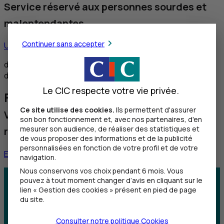
Service réservé aux personnes sourdes et
malentendantes
Continuer sans accepter
Utiliser ce service
de 8h30 à 12h et de 14h à 18h du lundi au vendredi,
de 8h30 à 12h le samedi
Le CIC respecte votre vie privée.
Faire une réclamation
Ce site utilise des cookies.
Ils permettent d'assurer
Vous souhaitez nous faire part d'une
son bon fonctionnement et, avec nos partenaires, d'en
mesurer son audience, de réaliser des statistiques et
réclamation
de vous proposer des informations et de la publicité
personnalisées en fonction de votre profil et de votre
En savoir plus
navigation.
Nous conservons vos choix pendant 6 mois. Vous
pouvez à tout moment changer d’avis en cliquant sur le
Centre d'aide
Trouver une agence
lien « Gestion des cookies » présent en pied de page
du site.
Sourds et
Consulter notre politique
Cookies
malentendants