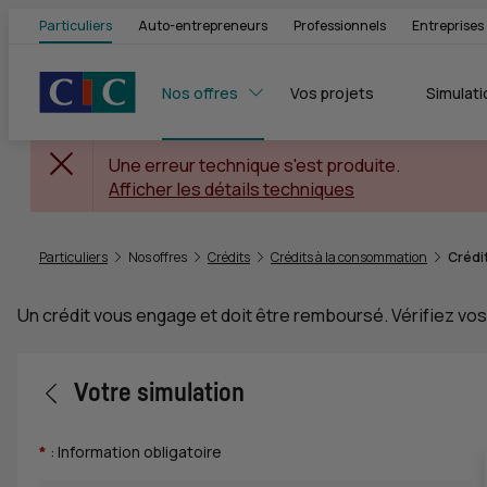
Particuliers
Auto-entrepreneurs
Professionnels
Entreprises
Nos offres
Vos projets
Simulati
Une erreur technique s'est produite.
Afficher les détails techniques
Vous êtes ici:
Particuliers
Nos offres
Crédits
Crédits à la consommation
Crédit
Un crédit vous engage et doit être remboursé. Vérifiez v
Retour vers la page précédente
Votre simulation
*
: Information obligatoire