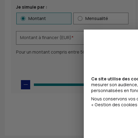
Choix du type de simulation et saisie du para
Je simule par :
Montant
Mensualité
Montant à financer (EUR)
*
Pour un montant compris entre 500 EUR et 50 000 EUR.
Durée
*
:
mois
Ce site utilise des co
mesurer son audience, 
personnalisées en fonct
Nous conservons vos ch
« Gestion des cookies 