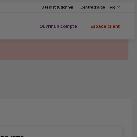
Site institutionnel
Centre d'aide
FR
,Version frança
,Changer de ve
Ouvrir un compte
Espace client
du CIC