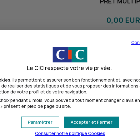
PRET MULTI
métrage
0,00 EUR
Durée de remboursement
Con
Montant total dû
Dont frais
Le CIC respecte votre vie privée.
Dont intérêts
okies.
Ils permettent d'assurer son bon fonctionnement et, avec nos
de réaliser des statistiques et de vous proposer des informations e
Taux débiteur fixe
ion de votre profil et de votre navigation.
oix pendant 6 mois. Vous pouvez à tout moment changer d’avis en cl
TAEG fixe
» présent en pied de page du site.
Paramétrer
Accepter et Fermer
Retour
Consulter notre politique
Cookies