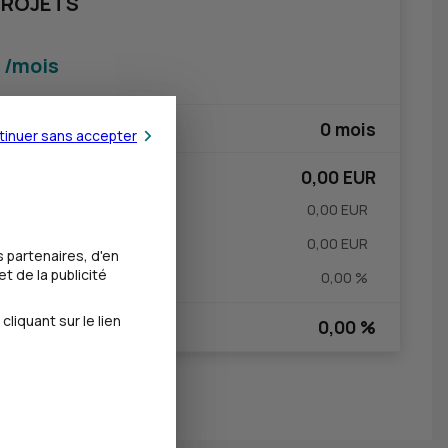
PROJETS
/mois
0 mois
tinuer sans accepter
0,00 EUR
0,00 EUR
0,00 EUR
 partenaires, d'en
t de la publicité
0,00 %
iquant sur le lien
0,00 %