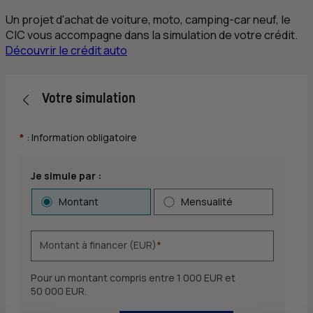
Un projet d'achat de voiture, moto, camping-car neuf, le
CIC
vous accompagne dans la simulation de votre crédit.
Découvrir le crédit auto
Retour vers la page précédente
Votre simulation
*
: Information obligatoire
Choix du type de simulation et saisie du param
Je simule par :
Montant
Mensualité
Montant à financer (EUR)
*
Pour un montant compris entre 1 000 EUR et
50 000 EUR.