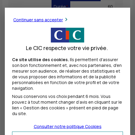
Durée
*
:
mois
Continuer sans accepter
Résultat de la simulation
Le CIC respecte votre vie privée.
PRET MULTIPROJETS
Ce site utilise des cookies.
Ils permettent d'assurer
son bon fonctionnement et, avec nos partenaires, d'en
mesurer son audience, de réaliser des statistiques et
0,00 EUR
/mois
de vous proposer des informations et de la publicité
personnalisées en fonction de votre profil et de votre
navigation.
Durée de remboursement
0 mois
Nous conservons vos choix pendant 6 mois. Vous
pouvez à tout moment changer d’avis en cliquant sur le
Montant total dû
0,00 EUR
lien « Gestion des cookies » présent en pied de page
du site.
Dont frais
0,00 EUR
Consulter notre politique
Cookies
Dont intérêts
0,00 EUR