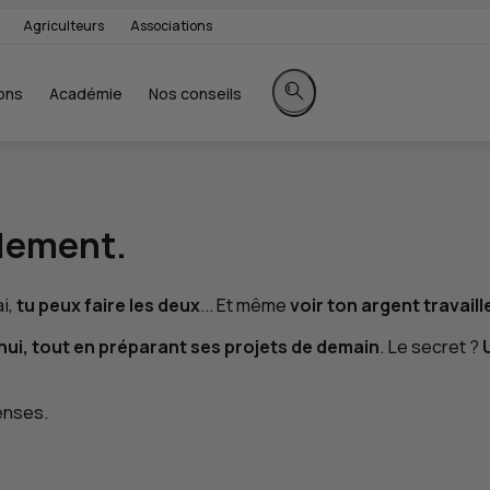
Agriculteurs
Associations
ons
Académie
Nos conseils
Rechercher sur le site
lement.
ai,
tu peux faire les deux
... Et même
voir ton argent travaill
’hui, tout en préparant ses projets de demain
. Le secret ?
penses.