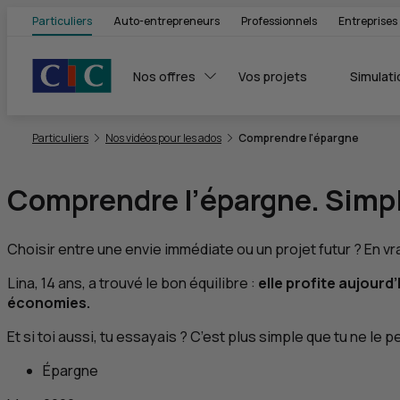
Particuliers
Auto-entrepreneurs
Professionnels
Entreprises
Nos offres
Vos projets
Simulati
Vous êtes ici:
Particuliers
Nos vidéos pour les ados
Comprendre l'épargne
Comprendre l’épargne. Simp
Choisir entre une envie immédiate ou un projet futur ? En vr
Lina, 14 ans, a trouvé le bon équilibre :
elle profite aujourd
économies.
Et si toi aussi, tu essayais ? C’est plus simple que tu ne le 
Épargne