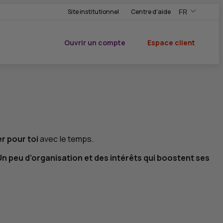
Site institutionnel
Centre d'aide
FR
,Version frança
,Changer de ve
Ouvrir un compte
Espace client
du CIC
er pour toi
avec le temps.
Un peu d’organisation et des intérêts qui boostent ses