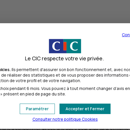
 sur internet. Et ce week-end, j'ai gagné 60 euros.
Du coup,
Con
me disait aussi de mettre de côté.
Le CIC respecte votre vie privée.
ne pas dépenser tout son argent tout de suite. Pour ça, il suf
okies.
Ils permettent d'assurer son bon fonctionnement et, avec nos
de réaliser des statistiques et de vous proposer des informations e
ion de votre profil et de votre navigation.
ntenant et qu'est-ce que je veux pouvoir m'offrir plus tard ?
oix pendant 6 mois. Vous pouvez à tout moment changer d’avis en cl
» présent en pied de page du site.
 achat à venir et même de quoi payer quelque chose d'imprév
Paramétrer
Accepter et Fermer
 si compliqué.
Consulter notre politique
Cookies
anche à consommer direct, une autre pour plus tard, et même 