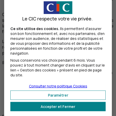
faible.
Chaque émetteur d'obligation reçoit une note qui évalue
Le CIC respecte votre vie privée.
sa capacité à rembourser et honorer ses obligations. Plus
la note est bonne, plus l'emprunteur est considéré comme
Ce site utilise des cookies.
Ils permettent d'assurer
fiable et moins le taux de rémunération offert sera élevé.
son bon fonctionnement et, avec nos partenaires, d'en
mesurer son audience, de réaliser des statistiques et
Le taux d'intérêt, aussi appelé coupon, correspond à la
de vous proposer des informations et de la publicité
rémunération que touche régulièrement l'investisseur
personnalisées en fonction de votre profil et de votre
pendant toute la durée de l'obligation.
navigation.
Nous conservons vos choix pendant 6 mois. Vous
Il existe 3 types d'obligation :
pouvez à tout moment changer d’avis en cliquant sur le
lien « Gestion des cookies » présent en pied de page
à taux fixe : l'investisseur sait exactement ce qu'il va
du site.
percevoir ;
à taux variable : les taux évoluent en fonction des
Consulter notre politique
Cookies
taux pratiqués sur le marché ;
à taux zéro : l'investisseur ne perçoit pas d'intérêt
Paramétrer
mais l'obligation est achetée moins chère que sa
valeur de remboursement.
Accepter et Fermer