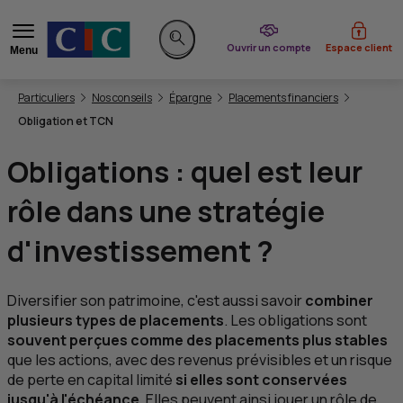
du CIC
Ouvrir un compte
Espace client
Menu
Rechercher sur le site
Vous êtes ici:
Particuliers
Nos conseils
Épargne
Placements financiers
Obligation et TCN
Obligations : quel est leur
rôle dans une stratégie
d'investissement ?
Diversifier son patrimoine, c'est aussi savoir
combiner
plusieurs types de placements
. Les obligations sont
souvent perçues comme des placements plus stables
que les actions, avec des revenus prévisibles et un risque
de perte en capital limité
si elles sont conservées
jusqu'à l'échéance
. Elles peuvent ainsi jouer un rôle de