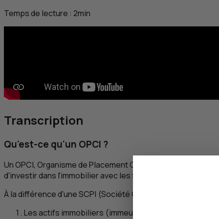
Temps de lecture :
2
min
Transcription
Qu'est-ce qu'un
OPCI
?
Un
OPCI
, Organisme de Placement Collectif Immobilier, est 
d'investir dans l'immobilier avec les fonds des épargnants 
À la différence d'une
SCPI
(Société Civile de Placement Immob
Les actifs immobiliers (immeubles, parts ou actions d