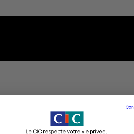
un placement immobilier non coté. Pour faire simple, l'
OPCI
es
Con
en contre-partie d'un versement de revenus réguliers.
ilier), l'
OPCI
est composé de trois actifs :
e sociétés immobilières),
Le CIC respecte votre vie privée.