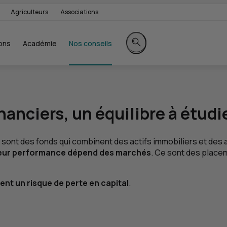
Agriculteurs
Associations
ons
Académie
Nos conseils
Rechercher sur le site
inanciers, un équilibre à étudi
ont des fonds qui combinent des actifs immobiliers et des ac
eur performance dépend des marchés
. Ce sont des place
nt un risque de perte en capital
.