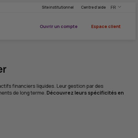
Site institutionnel
Centre d'aide
FR
,Version frança
,Changer de ve
Ouvrir un compte
Espace client
du CIC
er
tifs financiers liquides. Leur gestion par des
ments de long terme.
Découvrez leurs spécificités en