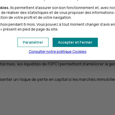
okies.
Ils permettent d'assurer son bon fonctionnement et, avec nos
de réaliser des statistiques et de vous proposer des informations e
ion de votre profil et de votre navigation.
oix pendant 6 mois. Vous pouvez à tout moment changer d’avis en cl
» présent en pied de page du site.
Paramétrer
Accepter et Fermer
plus liquide qu’une
SCPI
. Grâce à la diversité des biens déten
Consulter notre politique
Cookies
 mais, les liquidités de l'
OPCI
permettent d’améliorer la ge
senter un risque de perte en capital si les marchés immobilier