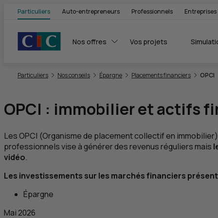
Particuliers
Auto-entrepreneurs
Professionnels
Entreprises
Nos offres
Vos projets
Simulati
Vous êtes ici:
Particuliers
Nos conseils
Épargne
Placements financiers
OPCI
OPCI
: immobilier et actifs f
Les
OPCI
(Organisme de placement collectif en immobilier) s
professionnels vise à générer des revenus réguliers mais
l
vidéo
.
Les investissements sur les marchés financiers présente
Épargne
Mai 2026