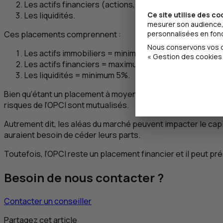
Les actifs financiers (actions, obligations, etc.),
Ce site utilise des co
Les liquidités.
mesurer son audience, 
personnalisées en fonct
Ces placements comprennent :
Nous conservons vos ch
Les actifs immobiliers = minimum 60%,
« Gestion des cookies 
Les actifs financiers = maximum 40%,
Les liquidités = minimum 5%.
Bien qu’étant un placement à moyen-long terme, l’
OPCI
est 
risques de l’
OPCI
sont mutualisés.
Autrement dit, les aléas du marché peuvent impacter le capital
auraient besoin de céder leurs parts.
Toutefois, l’
OPCI
reste un placement financier et il peut pré
Besoin de nous contacter ?
Contacter un conseiller
Partagez cet article