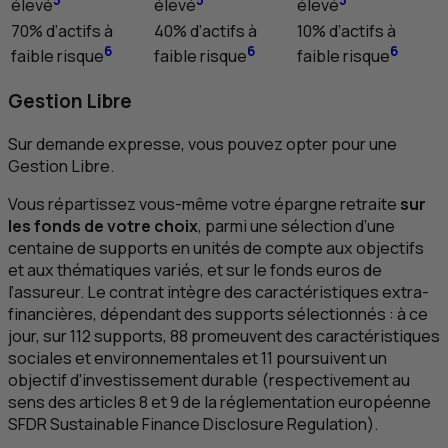
élevé
élevé
élevé
70% d’actifs à
40% d’actifs à
10% d’actifs à
6
6
6
faible risque
faible risque
faible risque
Gestion Libre
Sur demande expresse, vous pouvez opter pour une
Gestion Libre.
Vous répartissez vous-même votre épargne retraite
sur
les fonds de votre choix
, parmi une sélection d’une
centaine de supports en unités de compte aux objectifs
et aux thématiques variés, et sur le fonds euros de
l’assureur. Le contrat intègre des caractéristiques extra-
financières, dépendant des supports sélectionnés : à ce
jour, sur 112 supports, 88 promeuvent des caractéristiques
sociales et environnementales et 11 poursuivent un
objectif d'investissement durable (respectivement au
sens des articles 8 et 9 de la réglementation européenne
SFDR
Sustainable Finance Disclosure Regulation
).