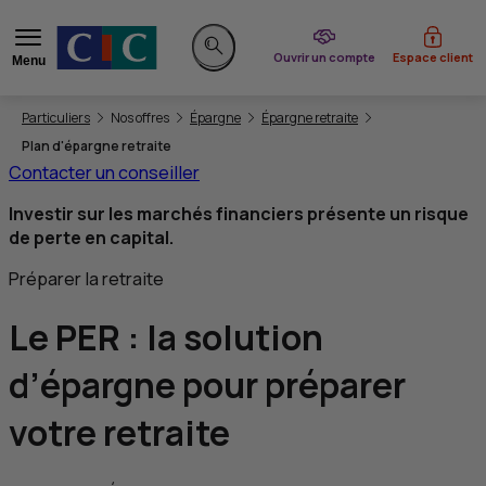
du CIC
Ouvrir un compte
Espace client
Menu
Rechercher sur le site
Vous êtes ici:
Particuliers
Nos offres
Épargne
Épargne retraite
Plan d'épargne retraite
Contacter un conseiller
Investir sur les marchés financiers présente un risque
de perte en capital.
Préparer la retraite
Le
PER
:
la solution
d’épargne pour préparer
votre retraite