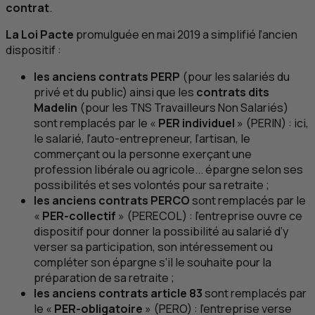
contrat
.
La Loi Pacte
promulguée en mai 2019 a simplifié l’ancien
dispositif :
les anciens contrats
PERP
(pour les salariés du
privé et du public) ainsi que les
contrats dits
Madelin
(pour les
TNS
Travailleurs Non Salariés)
sont remplacés par le «
PER
individuel
» (
PERIN
) : ici,
le salarié, l’auto-entrepreneur, l’artisan, le
commerçant ou la personne exerçant une
profession libérale ou agricole... épargne selon ses
possibilités et ses volontés pour sa retraite ;
les anciens contrats
PERCO
sont remplacés par le
«
PER
-collectif
» (
PERECOL
) : l’entreprise ouvre ce
dispositif pour donner la possibilité au salarié d’y
verser sa participation, son intéressement ou
compléter son épargne s’il le souhaite pour la
préparation de sa retraite ;
les anciens contrats article 83
sont remplacés par
le «
PER
-obligatoire
» (
PERO
) : l’entreprise verse