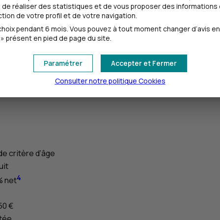
de réaliser des statistiques et de vous proposer des informations e
ion de votre profil et de votre navigation.
mais lequel ?
oix pendant 6 mois. Vous pouvez à tout moment changer d’avis en cl
» présent en pied de page du site.
chaque objectif (et à chaque âge) son livret !
Paramétrer
Accepter et Fermer
ouvrez-lui dès la naissance un
Livret A
. Il pourra économiser
p
Consulter notre politique
Cookies
t jeunes adultes : mettez
jusqu’à 1 600 €
de côté, hors calcul
de critère d’âge
uit
4
% net
50 €
itée