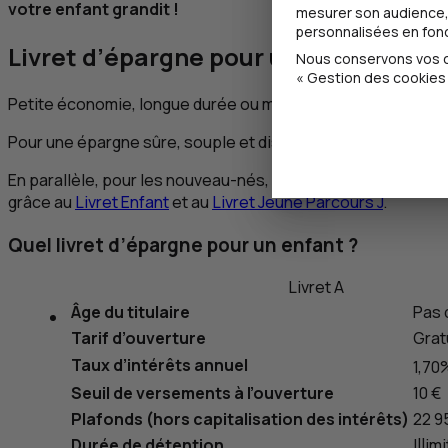
votre enfant grandit !
mesurer son audience, 
personnalisées en fonct
Livret d’épargne pour un bébé : oui, 
Nous conservons vos ch
« Gestion des cookies 
Petite économie, longue durée ou meilleur taux d’intérêt : à 
Pour une épargne sûre, souple et disponible toute sa vie : 
En parallèle, pour les nouveau-nés, enfants, adolescents e
grâce au
Livret Enfant
et au
Livret Jeune Parcours
J
.
Quel livret d’épargne pour un enfant ?
Livret A
Âge du titulaire
Pas 
Tarif d’ouverture
Grat
Taux d’intérêts annuel
1,70
Seuil de versements à l’ouverture
10 €
Plafonds (hors capitalisation des intérêts)
22 9
Durée de détention
Illim