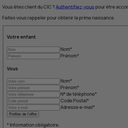
Vous êtes client du
CIC
?
Authentifiez-vous
pour être accom
Faites vous rappeler pour obtenir la prime naissance
Votre enfant
Nom
*
Prénom
*
Vous
Nom
*
Prénom
*
N° de téléphone
*
Code Postal
*
Adresse
e-mail
*
Profiter de l’offre
*
Information obligatoire.