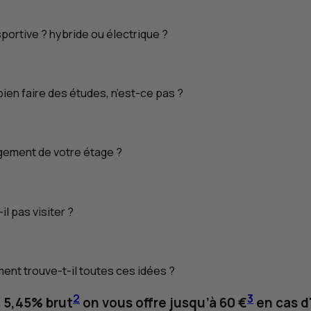
 sportive ? hybride ou électrique ?
bien faire des études, n’est-ce pas ?
ement de votre étage ?
il pas visiter ?
ment trouve-t-il toutes ces idées ?
2
3
à 5,45% brut
on vous offre jusqu’à 60 €
en cas d