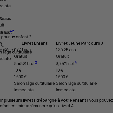
diate
1 ans
 25 ans
uit
uit
4
2
% brut
% net
e pour un enfant ?
 A
Livret Enfant
Livret Jeune Parcours
J
 €
 €
re d’âge
0 à 11 ans
12 à 25 ans
 l’âge du titulaire
 l’âge du titulaire
Gratuit
Gratuit
diate
diate
2
4
5,45% brut
3,75% net
10 €
10 €
1 600 €
1 600 €
Selon l’âge du titulaire
Selon l’âge du titulaire
Immédiate
Immédiate
vrir plusieurs livrets d’épargne à votre enfant
! Vous pouvez 
t Enfant est mieux rémunéré qu'un Livret
A
.