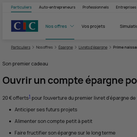
Particuliers
Auto-entrepreneurs
Professionnels
Entreprises
Nos offres
Vos projets
Simulati
Vous êtes ici:
Particuliers
Nos offres
Épargne
Livrets d’épargne
Prime naiss
Son premier cadeau
Ouvrir un compte épargne pour
1
20 € offerts
pour l’ouverture du premier livret d’épargne de
Anticiper ses futurs projets
Alimenter son compte petit à petit
Faire fructifier son épargne sur le long terme