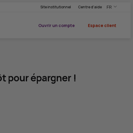
Site institutionnel
Centre d'aide
FR
,Version frança
,Changer de ve
Ouvrir un compte
Espace client
du CIC
ôt pour épargner !