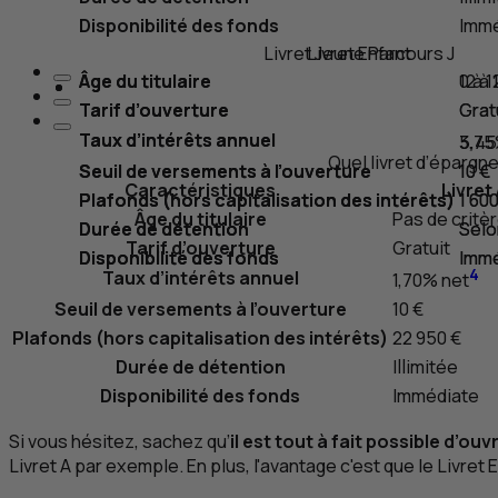
Disponibilité des fonds
Immé
Livret Jeune Parcours
Livret Enfant
J
Âge du titulaire
Âge du titulaire
0 à 1
12 à
Tarif d’ouverture
Tarif d’ouverture
Grat
Grat
Taux d’intérêts annuel
Taux d’intérêts annuel
5,45
3,75
Quel livret d’épargn
Seuil de versements à l’ouverture
Seuil de versements à l’ouverture
10 €
10 €
Caractéristiques
Livret
Plafonds (hors capitalisation des intérêts)
Plafonds (hors capitalisation des intérêts)
1 600
1 600
Âge du titulaire
Pas de critè
Durée de détention
Durée de détention
Selon
Selon
Tarif d’ouverture
Gratuit
Disponibilité des fonds
Disponibilité des fonds
Immé
Immé
4
Taux d’intérêts annuel
1,70% net
Seuil de versements à l’ouverture
10 €
Plafonds (hors capitalisation des intérêts)
22 950 €
Durée de détention
Illimitée
Disponibilité des fonds
Immédiate
Si vous hésitez, sachez qu’
il est tout à fait possible d’ou
Livret A par exemple. En plus, l'avantage c'est que le Livre