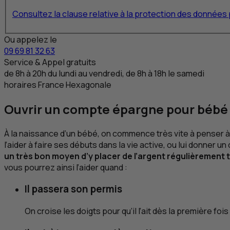
Consultez la clause relative à la protection des donnée
Ou appelez le
09 69 81 32 63
Service & Appel gratuits
de 8
h
à 20
h
du lundi au vendredi, de 8
h
à 18
h
le samedi
horaires France Hexagonale
Ouvrir un compte épargne pour bébé 
À la naissance d’un bébé, on commence très vite à penser à me
l’aider à faire ses débuts dans la vie active, ou lui donner
un très bon moyen d’y placer de l’argent régulièrement t
vous pourrez ainsi l’aider quand :
Il passera son permis
On croise les doigts pour qu’il l’ait dès la première fois 