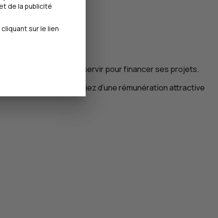
t de la publicité
iquant sur le lien
lus de 20 000 €
et s’en servir pour financer ses projets.
 des intérêts, et bénéficiez d’une rémunération attractive