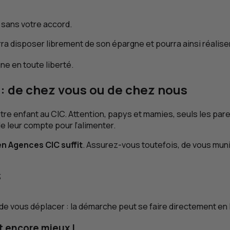
t sans votre accord.
urra disposer librement de son épargne et pourra ainsi réalise
ne en toute liberté.
: de chez vous ou de chez nous
otre enfant au
CIC
. Attention, papys et mamies, seuls les pa
de leur compte pour l’alimenter.
 en Agences
CIC
suffit
. Assurez-vous toutefois, de vous muni
;
 de vous déplacer : la démarche peut se faire directement en l
t encore mieux !