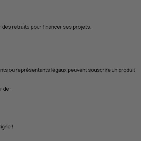
r des retraits pour financer ses projets.
rents ou représentants légaux peuvent souscrire un produit
r de :
igne !