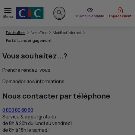
du CIC
Ouvrir un compte
Espace client
Menu
Rechercher sur le site
Vous êtes ici:
Particuliers
Nos offres
Mobile et internet
Forfait sans engagement
Vous souhaitez...?
Prendre rendez-vous
Demander des informations
Nous contacter par téléphone
0 800 00 60 60
Service & appel gratuits
de 8h à 20h du lundi au vendredi,
de 8h à 18h le samedi