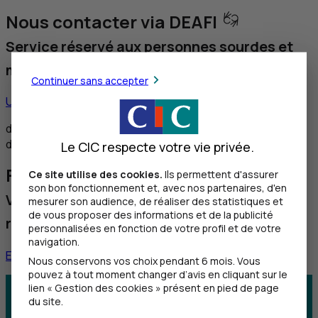
Nous contacter via DEAFI
Service réservé aux personnes sourdes et
malentendantes
Continuer sans accepter
Utiliser ce service
de 8h30 à 12h et de 14h à 18h du lundi au vendredi,
de 8h30 à 12h le samedi
Le CIC respecte votre vie privée.
Faire une réclamation
Ce site utilise des cookies.
Ils permettent d'assurer
son bon fonctionnement et, avec nos partenaires, d'en
Vous souhaitez nous faire part d'une
mesurer son audience, de réaliser des statistiques et
de vous proposer des informations et de la publicité
réclamation
personnalisées en fonction de votre profil et de votre
navigation.
En savoir plus
Nous conservons vos choix pendant 6 mois. Vous
pouvez à tout moment changer d’avis en cliquant sur le
lien « Gestion des cookies » présent en pied de page
Centre d'aide
Trouver une agence
du site.