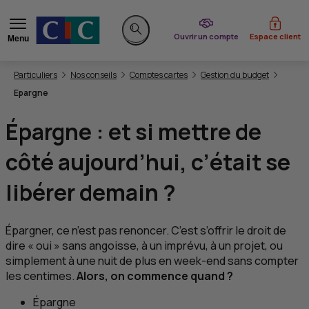
du CIC
Ouvrir un compte
Espace client
Menu
Rechercher sur le site
Vous êtes ici:
Particuliers
Nos conseils
Comptes cartes
Gestion du budget
Epargne
Épargne : et si mettre de
côté aujourd’hui, c’était se
libérer demain ?
Épargner, ce n’est pas renoncer. C’est s’offrir le droit de
dire « oui » sans angoisse, à un imprévu, à un projet, ou
simplement à une nuit de plus en week-end sans compter
les centimes.
Alors, on commence quand ?
Épargne