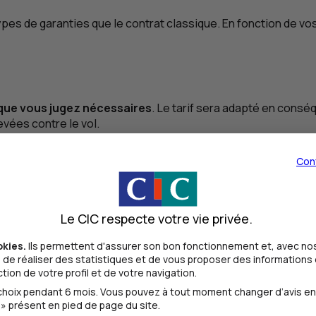
s de garanties que le contrat classique. En fonction de vos 
 que vous jugez nécessaires
. Le tarif sera adapté en consé
evées contre le vol.
métrique privilégier ?
Con
ture au kilomètre
, qui présentent toutes les deux des avant
que à installer dans le véhicule. Connecté au compteur kilom
Le CIC respecte votre vie privée.
okies.
Ils permettent d'assurer son bon fonctionnement et, avec nos
guliers
de réaliser des statistiques et de vous proposer des informations e
ion de votre profil et de votre navigation.
nuels que vous pensez parcourir. Le prix est donc fixe pour l
oix pendant 6 mois. Vous pouvez à tout moment changer d’avis en cl
e forfait. Dans le cas contraire, vous vous exposez à deux r
» présent en pied de page du site.
en euros au kilomètre supplémentaire. Le deuxième risque est 