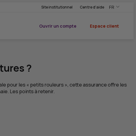
Site institutionnel
Centre d'aide
FR
,Version frança
,Changer de ve
Ouvrir un compte
Espace client
du CIC
tures ?
e pour les « petits rouleurs », cette assurance offre les
ie. Les points à retenir.