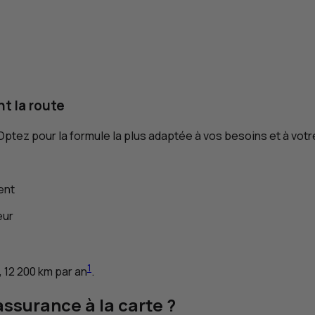
nt la route
Optez pour la formule la plus adaptée à vos besoins et à votr
ent
eur
1
, 12 200
km
par an
.
assurance à la carte ?