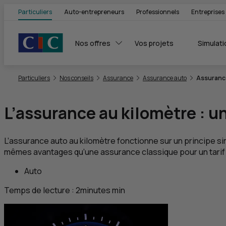
Particuliers
Auto-entrepreneurs
Professionnels
Entreprises
Nos offres
Vos projets
Simulati
Vous êtes ici:
Particuliers
Nos conseils
Assurance
Assurance auto
Assurance
L’assurance au kilomètre : u
L’assurance auto au kilomètre fonctionne sur un principe si
mêmes avantages qu’une assurance classique pour un tarif cal
Auto
Temps de lecture :
2
minutes
min