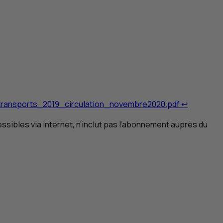
Retour au
s_transports_2019_circulation_novembre2020.pdf
↩
ssibles via internet, n’inclut pas l’abonnement auprès du