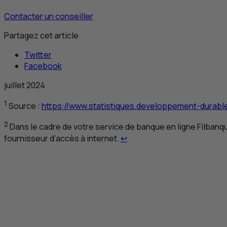
Contacter un conseiller
Partagez cet article
Twitter
Facebook
juillet 2024
1
Source :
https://www.statistiques.developpement-durabl
2
Dans le cadre de votre service de banque en ligne Filbanqu
Retour au renvoi 2
fournisseur d’accès à internet.
↩