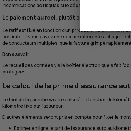
indemnisations de risques si le dépassement dépasse certai
Le paiement au réel, plutôt pour les usages occ
Le tarif est fixé en fonction d’un prix au km. La prime est
conduite et vous payez une somme différente à chaque échéanc
de conducteurs multiples, que la facture grimpe rapidement
Bon à savoir
Le recueil des données via le boîtier électronique a fait l’
protégées.
Le calcul de la prime d’assurance au
Le tarif de la garantie va être calculé en fonction du kilomét
kilomètre fixé par l’assureur.
D’autres éléments seront pris en compte pour fixer le montant
Estimer en ligne le tarif de l’assurance auto au kilomèt