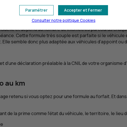
ns seuils définis au contrat.
Paramétrer
Accepter et Fermer
asionnels
Consulter notre politique
Cookies
 mensuelle et dépend du nombre de kilomètres parcourus chaque
e. Cette formule très souple est parfaite si le véhicule est 
. Elle semble donc plus adaptée aux véhicules d’appoint ou d
objet d’une déclaration préalable à la CNIL de votre organism
to au
km
rage retenu si vous optez pour une formule au forfait. Et dans 
 de la prime comme l’état du véhicule, le territoire, le lieu 
re