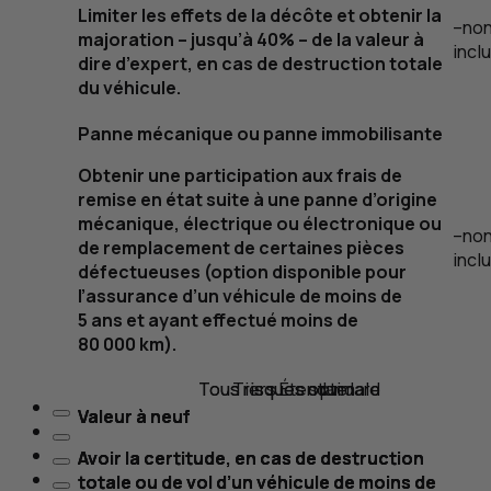
Limiter les effets de la décôte et obtenir la
–
no
majoration – jusqu’à 40% – de la valeur à
incl
dire d’expert, en cas de destruction totale
du véhicule.
Panne mécanique ou panne immobilisante
Obtenir une participation aux frais de
remise en état suite à une panne d’origine
mécanique, électrique ou électronique ou
–
no
de remplacement de certaines pièces
incl
défectueuses (option disponible pour
l’assurance d’un véhicule de moins de
5 ans et ayant effectué moins de
80 000
km
).
Tous risques standard
Tous risques optimale
Tiers Étendue
Valeur à neuf
Valeur à neuf
Valeur à neuf
Avoir la certitude, en cas de destruction
Avoir la certitude, en cas de destruction
Avoir la certitude, en cas de destruction
totale ou de vol d’un véhicule de moins de
totale ou de vol d’un véhicule de moins de
totale ou de vol d’un véhicule de moins de