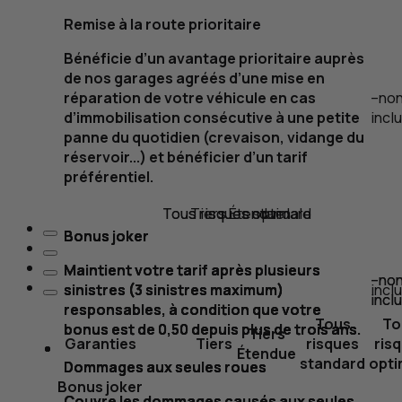
Remise à la route prioritaire
Bénéficie d’un avantage prioritaire auprès
de nos garages agréés d’une mise en
réparation de votre véhicule en cas
–
no
d’immobilisation consécutive à une petite
incl
panne du quotidien (crevaison, vidange du
réservoir...) et bénéficier d’un tarif
préférentiel.
Tous risques standard
Tous risques optimale
Tiers Étendue
Bonus
Bonus
Bonus
joker
joker
joker
Maintient votre tarif après plusieurs
Maintient votre tarif après plusieurs
Maintient votre tarif après plusieurs
–
–
no
no
sinistres (3 sinistres maximum)
sinistres (3 sinistres maximum)
sinistres (3 sinistres maximum)
incl
incl
incl
responsables, à condition que votre
responsables, à condition que votre
responsables, à condition que votre
Tous
To
bonus est de 0,50 depuis plus de trois ans.
bonus est de 0,50 depuis plus de trois ans.
bonus est de 0,50 depuis plus de trois ans.
Tiers
Garanties
Tiers
risques
ris
Étendue
standard
opti
Dommages aux seules roues
Dommages aux seules roues
Dommages aux seules roues
Bonus
joker
Couvre les dommages causés aux seules
Couvre les dommages causés aux seules
Couvre les dommages causés aux seules