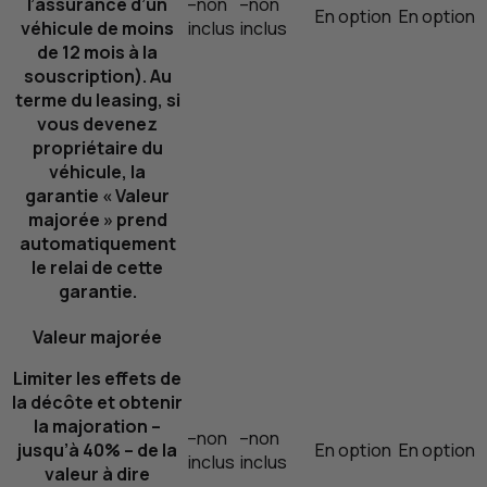
l’assurance d’un
–
non
–
non
En option
En option
véhicule de moins
inclus
inclus
de 12 mois à la
souscription). Au
terme du
leasing
, si
vous devenez
propriétaire du
véhicule, la
garantie « Valeur
majorée » prend
automatiquement
le relai de cette
garantie.
Valeur majorée
Limiter les effets de
la décôte et obtenir
la majoration –
–
non
–
non
jusqu’à 40% – de la
En option
En option
inclus
inclus
valeur à dire