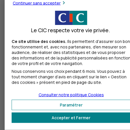
Continuer sans accepter
garantie bénéficie aussi
de la prise en charge du
bloc rétroviseur
extérieur en formule
Le CIC respecte votre vie privée.
Tous risques Optimale.
Ce site utilise des cookies.
Ils permettent d'assurer son bon
Équipements hors-série
fonctionnement et, avec nos partenaires, d'en mesurer son
audience, de réaliser des statistiques et de vous proposer
Prend en charge vos
des informations et de la publicité personnalisées en fonctio
équipements et
de votre profil et de votre navigation.
accessoires hors-série
Nous conservons vos choix pendant 6 mois. Vous pouvez à
(jantes aluminium,
tout moment changer d’avis en cliquant sur le lien « Gestion
peinture) et des
des cookies » présent en pied de page du site.
éléments d’amélioration
(aspect, confort ou
Consulter notre politique
Cookies
–
non
sécurité) fixés au
inclus
inclus
incl
inclus
véhicule.
Paramétrer
Notre plus :
cette
Accepter et Fermer
garantie vous permet de
déterminer le montant à