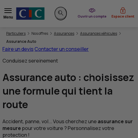
du CIC
Ouvrir un compte
Espace client
Menu
Rechercher sur le site
Vous êtes ici:
Particuliers
Nos offres
Assurances
Assurances véhicules
Assurance Auto
Faire un devis
Contacter un conseiller
Conduisez sereinement
Assurance auto
: choisissez
une formule qui tient la
route
Accident, panne, vol... Vous cherchez une
assurance sur
mesure
pour votre voiture ? Personnalisez votre
protection !