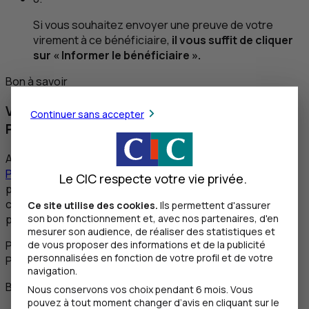
Si vous souhaitez envoyer une preuve de votre
virement à ce bénéficiaire,
il vous suffit de cliquer
sur « Informer le bénéficiaire ».
Bon à savoir
Vous n’avez pas de Carte de Clés
Continuer sans accepter
Personnelles ?
Afin de réduire les risques de fraude, la
Carte de Clés
Personnelles
est un moyen gratuit et complémentaire
Le CIC respecte votre vie privée.
pour vous authentifier lorsque vous effectuez
certaines opérations sensibles. Si vous n’en n’avez pas,
Ce site utilise des cookies.
Ils permettent d'assurer
son bon fonctionnement et, avec nos partenaires, d'en
pensez à la commander !
mesurer son audience, de réaliser des statistiques et
de vous proposer des informations et de la publicité
Protégez vos opérations avec votre Carte de Clés
personnalisées en fonction de votre profil et de votre
Personnelles.
navigation.
Bon à savoir
Nous conservons vos choix pendant 6 mois. Vous
pouvez à tout moment changer d’avis en cliquant sur le