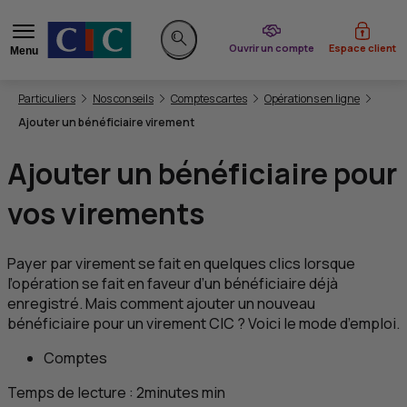
du CIC
Ouvrir un compte
Espace client
Menu
Rechercher sur le site
Vous êtes ici:
Particuliers
Nos conseils
Comptes cartes
Opérations en ligne
Ajouter un bénéficiaire virement
Ajouter un bénéficiaire pour
vos virements
Payer par virement se fait en quelques clics lorsque
l’opération se fait en faveur d’un bénéficiaire déjà
enregistré. Mais comment ajouter un nouveau
bénéficiaire pour un virement
CIC
? Voici le mode d’emploi.
Comptes
Temps de lecture :
2
minutes
min