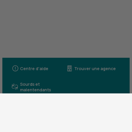
Centre d'aide
Trouver une agence
Sourds et
malentendants
Télécharger l'application
Parrainez un proche et profitez ensemble