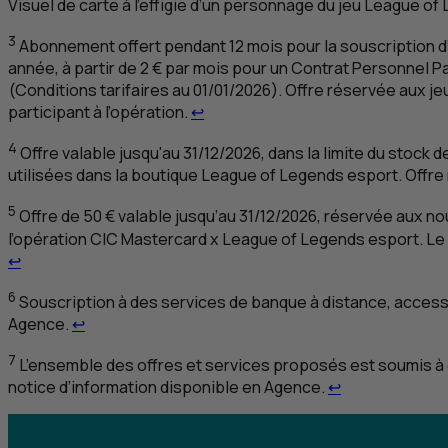
Visuel de carte à l’effigie d’un personnage du jeu
League of
3
Abonnement offert pendant 12 mois pour la souscription d
année, à partir de 2 € par mois pour un Contrat Personnel P
(Conditions tarifaires au 01/01/2026). Offre réservée aux j
Retour au renvoi 3
participant à l’opération.
↩
4
Offre valable jusqu'au 31/12/2026, dans la limite du stock d
utilisées dans la boutique
League of Legends
esport
. Offr
5
Offre de 50 € valable jusqu’au 31/12/2026, réservée aux n
l’opération
CIC
Mastercard x
League of Legends
esport
. Le
Retour au renvoi 5
↩
6
Souscription à des services de banque à distance, accessib
Retour au renvoi 6
Agence.
↩
7
L’ensemble des offres et services proposés est soumis à c
Retour au renv
notice d’information disponible en Agence.
↩