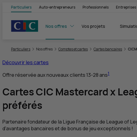
Particuliers
Auto-entrepreneurs
Professionnels
Entreprises
Nos offres
Vos projets
Simulati
Vous êtes ici:
Particuliers
Nos offres
Comptes et cartes
Cartes bancaires
CIC
M
Découvrir les cartes
1
Offre réservée aux nouveaux clients 13-28 ans
Cartes
CIC
Mastercard x
Lea
préférés
Partenaire fondateur de la Ligue Française de
League of Le
d’avantages bancaires et de bonus de jeu exceptionnels !