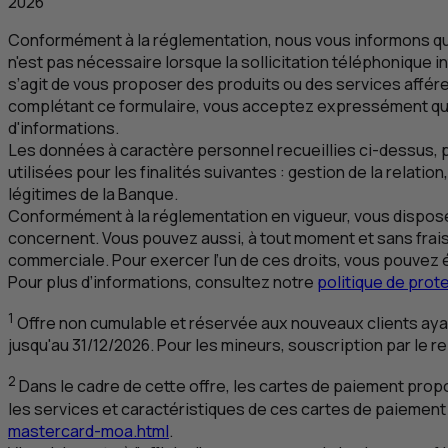
2026
Conformément à la réglementation, nous vous informons qu
n'est pas nécessaire lorsque la sollicitation téléphonique in
s’agit de vous proposer des produits ou des services affér
complétant ce formulaire, vous acceptez expressément qu
d'informations.
Les données à caractère personnel recueillies ci-dessus, p
utilisées pour les finalités suivantes : gestion de la relat
légitimes de la Banque.
Conformément à la réglementation en vigueur, vous disposez
concernent. Vous pouvez aussi, à tout moment et sans frais
commerciale. Pour exercer l’un de ces droits, vous pouvez é
Pour plus d’informations, consultez notre
politique de pro
1
Offre non cumulable et réservée aux nouveaux clients ayan
jusqu'au 31/12/2026. Pour les mineurs, souscription par le r
2
Dans le cadre de cette offre, les cartes de paiement prop
les services et caractéristiques de ces cartes de paiement
mastercard-moa.html
.