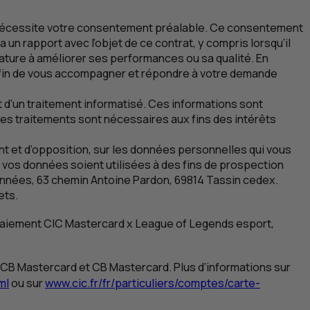
s nécessite votre consentement préalable. Ce consentement
a un rapport avec l’objet de ce contrat, y compris lorsqu’il
ature à améliorer ses performances ou sa qualité. En
afin de vous accompagner et répondre à votre demande
 d’un traitement informatisé. Ces informations sont
 Ces traitements sont nécessaires aux fins des intérêts
t et d’opposition, sur les données personnelles qui vous
 vos données soient utilisées à des fins de prospection
onnées
, 63 chemin Antoine Pardon, 69814
Tassin cedex
.
ets.
 paiement
CIC
Mastercard x
League of Legends
esport
,
oi 1
CB
Mastercard et
CB
Mastercard. Plus d’informations sur
ml
ou sur
www.cic.fr/fr/particuliers/comptes/carte-