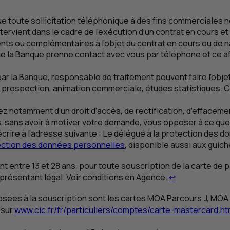
e toute sollicitation téléphonique à des fins commerciale
tervient dans le cadre de l’exécution d’un contrat en cours et 
ents ou complémentaires à l’objet du contrat en cours ou de n
e la Banque prenne contact avec vous par téléphone et ce 
ar la Banque, responsable de traitement peuvent faire l’objet
ion, prospection, animation commerciale, études statistiques.
 notamment d’un droit d’accès, de rectification, d’effacemen
, sans avoir à motiver votre demande, vous opposer à ce que
crire à l’adresse suivante :
Le délégué à la protection des d
tection des données personnelles
, disponible aussi aux guich
t entre 13 et 28 ans, pour toute souscription de la carte de
Retour au renv
eprésentant légal. Voir conditions en Agence.
↩
osées à la souscription sont les cartes
MOA
Parcours.J,
MOA
 sur
www.cic.fr/fr/particuliers/comptes/carte-mastercard.ht