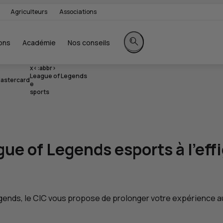
Agriculteurs
Associations
ons
Académie
Nos conseils
Rechercher sur le site
x<:abbr>
League of Legends
astercard
e
sports
gue of Legends
esports
à l’eff
gends
, le
CIC
vous propose de prolonger votre expérience au