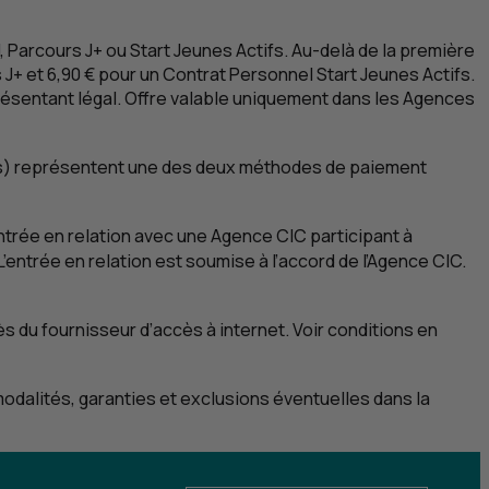
oi 2
, Parcours J+ ou
Start
Jeunes Actifs. Au-delà de la première
s J+ et 6,90 € pour un Contrat Personnel
Start
Jeunes Actifs.
eprésentant légal. Offre valable uniquement dans les Agences
s
) représentent une des deux méthodes de paiement
entrée en relation avec une Agence
CIC
participant à
L’entrée en relation est soumise à l’accord de l’Agence
CIC
.
s du fournisseur d’accès à internet. Voir conditions en
odalités, garanties et exclusions éventuelles dans la