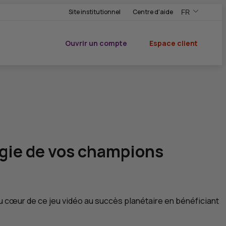
Site institutionnel
Centre d'aide
FR
,Version frança
,Changer de ve
Ouvrir un compte
Espace client
du CIC
igie de
vos champions
 cœur de ce jeu vidéo au succès planétaire en bénéficiant