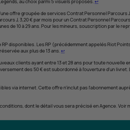
Retour au renv
 Legends
, au choix parmi 5 visuels proposés.
↩
’une offre groupée de services Contrat Personnel Parcours J
arcours J, 3,20 € par mois pour un Contrat Personnel Parcour
eunes de 10 à 29 ans. Pour les mineurs, souscription par le r
e
RP
disponibles. Les
RP
(précédemment appelés
Riot Point
Retour au renvoi 4
e réservée aux plus de 13 ans.
↩
ouveaux clients ayant entre 13 et 28 ans pour toute nouvelle 
 versement des 50 € est subordonné à l’ouverture d’un livret. 
les via internet. Cette offre n’inclut pas l’abonnement auprè
onditions, dont le détail vous sera précisé en Agence. Voir m
oi 7