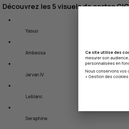
Découvrez les 5 visuels de cartes
CIC
Yasuo
Ce site utilise des co
Ambessa
mesurer son audience, 
personnalisées en fonct
Nous conservons vos ch
Jarvan IV
« Gestion des cookies 
Leblanc
Seraphine