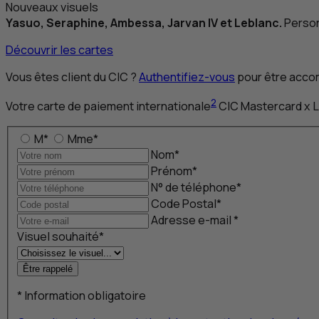
Nouveaux visuels
Yasuo, Seraphine, Ambessa, Jarvan IV et Leblanc.
Person
Découvrir les cartes
Vous êtes client du
CIC
?
Authentifiez-vous
pour être accom
2
Votre carte de paiement internationale
CIC
Mastercard x
L
M
*
Mme
*
Nom
*
Prénom
*
N
° de téléphone
*
Code Postal
*
Adresse
e-mail
*
Visuel souhaité
*
Être rappelé
*
Information obligatoire