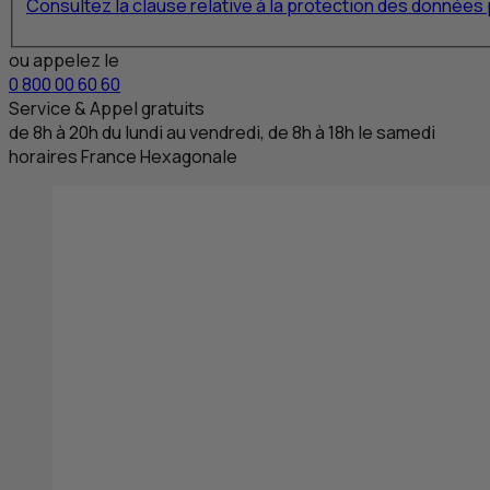
Consultez la clause relative à la protection des donnée
ou appelez le
0 800 00 60 60
Service & Appel gratuits
de 8
h
à 20
h
du lundi au vendredi, de 8
h
à 18
h
le samedi
horaires France Hexagonale