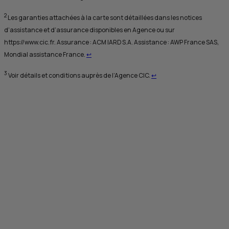
2
Les garanties attachées à la carte sont détaillées dans les notices
d’assistance et d’assurance disponibles en Agence ou sur
https://www.cic.fr. Assurance :
ACM IARD S.A.
Assistance :
AWP
France
SAS
,
Retour au renvoi 2
Mondial assistance France.
↩
Retour au renvoi 3
3
Voir détails et conditions auprès de l’Agence
CIC
.
↩