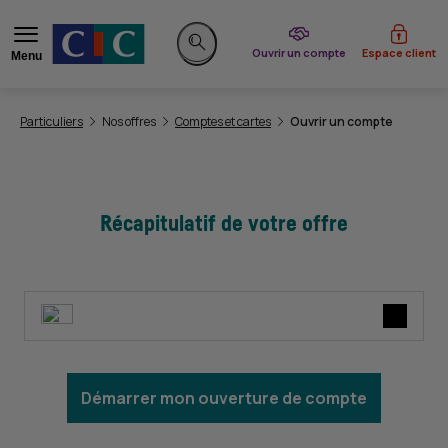
du CIC
Ouvrir un compte
Espace client
Menu
Rechercher sur le site
Vous êtes ici:
Particuliers
Nos offres
Comptes et cartes
Ouvrir un compte
Récapitulatif de votre offre
Démarrer mon ouverture de compte