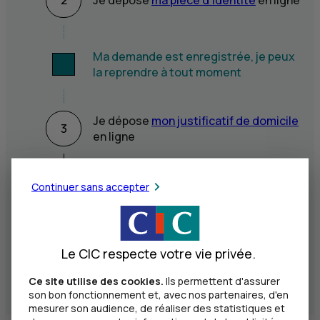
2
Je dépose
ma pièce d’identité
en ligne
Ma demande est enregistrée, je peux
la reprendre à tout moment
Je dépose
mon justificatif de domicile
3
en ligne
Continuer sans accepter
4
Je signe électroniquement
Je réalise un versement de 1 € pour
Le CIC respecte votre vie privée.
5
finaliser l’ouverture
Ce site utilise des cookies.
Ils permettent d'assurer
son bon fonctionnement et, avec nos partenaires, d'en
mesurer son audience, de réaliser des statistiques et