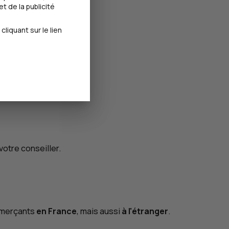
t de la publicité
iquant sur le lien
votre conseiller.
ommerçants
en France
, mais aussi
à l'étranger
.