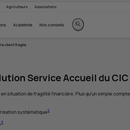
Agriculteurs
Associations
ons
Académie
Nos conseils
Rechercher sur le site
re client fragile
solution Service Accueil du
CIC
n situation de fragilité financière. Plus qu’un simple compt
2
risation systématique
3
s