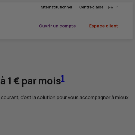
Site institutionnel
Centre d'aide
FR
,Version frança
,Changer de ve
Ouvrir un compte
Espace client
du CIC
1
à 1 € par mois
e courant, c’est la solution pour vous accompagner à mieux