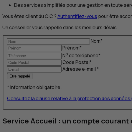
Des services simplifiés pour une gestion en toute sér
Vous êtes client du
CIC
?
Authentifiez-vous
pour être accom
Un conseiller vous rappelle dans les meilleurs délais
Nom
*
Prénom
*
o
N
de téléphone
*
Code Postal
*
Adresse
e-mail
*
Être rappelé
*
Information obligatoire.
Consultez la clause relative à la protection des donnée
Service Accueil : un compte courant