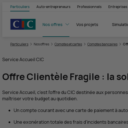
Particuliers
Auto-entrepreneurs
Professionnels
Entreprises
Nos offres
Vos projets
Simulati
Vous êtes ici:
Particuliers
Nos offres
Comptes et cartes
Comptes bancaires
Off
Service Accueil
CIC
Offre Clientèle Fragile : la 
Service Accueil, c'est l'offre du
CIC
destinée aux personnes e
maîtriser votre budget au quotidien.
Un compte courant avec une carte de paiement à auto
Une exonération totale des frais d'incidents bancaire