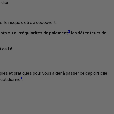
idien.
nsi le risque d’être à découvert.
3
nts ou d’irrégularités de paiement
les détenteurs de
1
 de 1 €
.
es et pratiques pour vous aider à passer ce cap difficile.
1
quotidienne
.