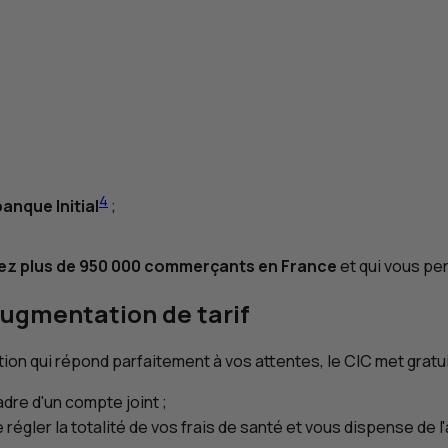
4
banque Initial
;
ez plus de 950 000 commerçants en France
et qui vous pe
ugmentation de tarif
ion qui répond parfaitement à vos attentes, le
CIC
met gratui
adre d'un compte joint ;
 régler la totalité de vos frais de santé et vous dispense de l