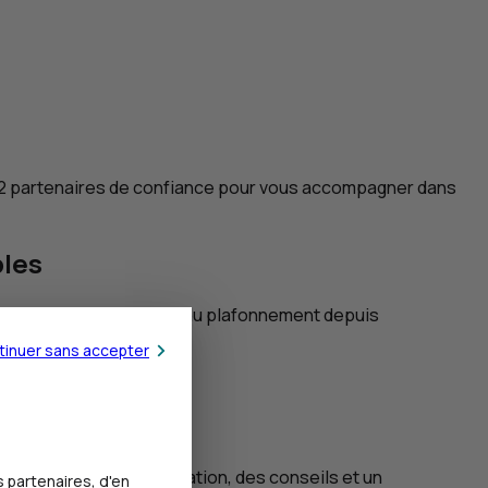
 2 partenaires de confiance pour vous accompagner dans
bles
ion intègrent les 9 frais du plafonnement depuis
tinuer sans accepter
uelle que soit votre situation, des conseils et un
 partenaires, d'en