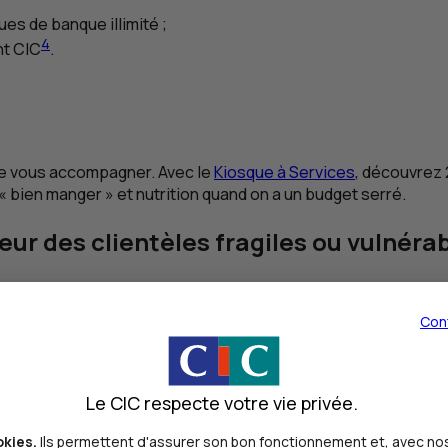
es de banque illimité ;
4
nt
CIC
.
 de vous accompagner. Avec le
Kiosque à Services
, découvrez
 bien manger » et nutrition quand on a un budget serré.
ur des clientèles fragiles ou vulnéra
 situation de difficultés financières. Ces critères de détect
Con
Le CIC respecte votre vie privée.
utte contre la pauvreté, le Point Conseil Budget vous offre, q
okies.
Ils permettent d'assurer son bon fonctionnement et, avec nos