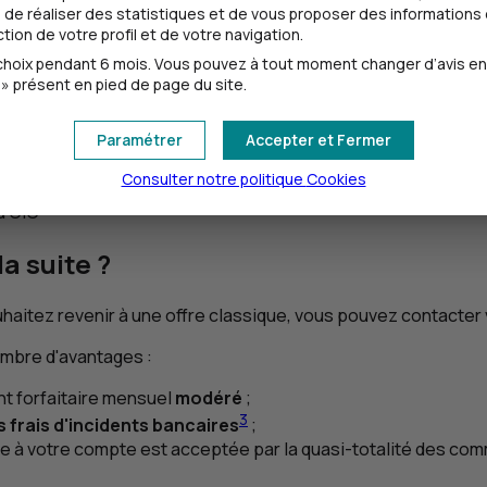
révention du surendettement.
de réaliser des statistiques et de vous proposer des informations e
ion de votre profil et de votre navigation.
oix pendant 6 mois. Vous pouvez à tout moment changer d’avis en cl
» présent en pied de page du site.
les incidents bancaires
Paramétrer
Accepter et Fermer
n cas d’incidents
[
PDF
– 370
ko
]
ère
[
PDF
– 120
ko
]
Consulter notre politique
Cookies
du
CIC
la suite ?
uhaitez revenir à une offre classique, vous pouvez contacter 
nombre d'avantages :
t forfaitaire mensuel
modéré
;
3
 frais d'incidents bancaires
;
ée à votre compte est acceptée par la quasi-totalité des c