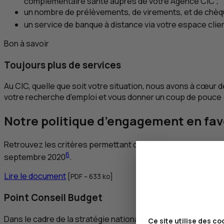
complémentaire santé auprès de votre Agence
CIC
;
un nombre de prélèvements, de virements, et de chèqu
un service de banque à distance via votre espace clie
Bon à savoir
Toujours plus de services
Au
CIC
, quelle que soit votre situation, nous avons à cœur
votre recherche d’emploi et vous donner un coup de pouce «
Notre politique d’engagement en fave
Retrouvez les critères permettant de considérer un client en
6
septembre 2020
.
Lire le document
[
PDF
– 633
ko
]
Point Conseil Budget
Dans le cadre de la stratégie nationale de prévention et de l
Ce site utilise des co