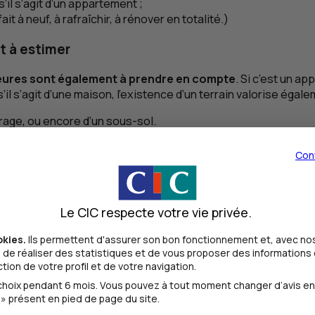
’il s’agit d’un appartement ;
t à neuf, à rafraîchir, à rénover en totalité.)
t à estimer
ieures sont également à prendre en compte
. Si c’est un a
’il s’agit d’une maison, l’existence d’un terrain valorise égal
arage, ou encore d’un sous-sol.
Con
uciale pour déterminer la valeur d’un bien
. Les professionn
Le CIC respecte votre vie privée.
babilité de revendre son bien rapidement et à un prix intér
biens.
okies.
Ils permettent d'assurer son bon fonctionnement et, avec nos
de réaliser des statistiques et de vous proposer des informations e
ion de votre profil et de votre navigation.
biliers
oix pendant 6 mois. Vous pouvez à tout moment changer d’avis en cl
des biens immobiliers est fonction du niveau de l’offre et de
» présent en pied de page du site.
onduit à une augmentation des prix.