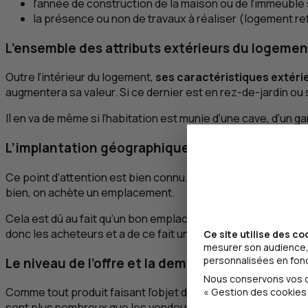
l’année de construction de la maison ou de l’immeuble s
la présence ou non de travaux à réaliser (logement refai
L’ensemble des attributs extérieurs du logemen
Outre l’intérieur du logement,
ses caractéristiques extér
augmentera sa valeur. Si ce dernier est en rez-de-jardin ou s
Il en va de même si l’habitation est munie d’une cave, d’un g
L’implantation géographique du bien immobilier
Ce point d’attention est bien connu.
La localisation est cr
bien, on achète un emplacement.
Cela est dû au fait qu’un bon emplacement augmente la pro
donc les acheteurs et a de ce fait un impact sur le prix des 
Ce site utilise des co
mesurer son audience, 
personnalisées en fonct
Le niveau de l’offre et la demande de biens immo
Nous conservons vos ch
Comme tout produit faisant l’objet de transactions, le prix 
« Gestion des cookies 
sont plus nombreux que les vendeurs, la rareté de l’offre c