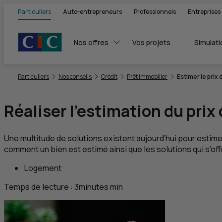
Particuliers
Auto-entrepreneurs
Professionnels
Entreprises
Nos offres
Vos projets
Simulati
Vous êtes ici:
Particuliers
Nos conseils
Crédit
Prêt immobilier
Estimer le prix
Réaliser l’estimation du pri
Une multitude de solutions existent aujourd’hui pour estimer
comment un bien est estimé ainsi que les solutions qui s’off
Logement
Temps de lecture :
3
minutes
min