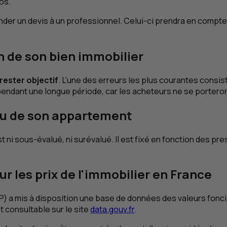
os.
er un devis à un professionnel. Celui-ci prendra en compte le
on de son bien immobilier
à rester objectif
. L’une des erreurs les plus courantes consist
é pendant une longue période, car les acheteurs ne se porter
 ou de son appartement
 ni sous-évalué, ni surévalué. Il est fixé en fonction des pre
ur les prix de l'immobilier en France
P
) a mis à disposition une base de données des valeurs fonc
t consultable sur le site
data.gouv.fr
.