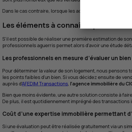
Dans le cas contraire, lorsque les acheteurs sont moins nom
Les éléments à connaître pour estim
S’il est possible de réaliser une première estimation de s
professionnels aguerris permet alors d’avoir une étude détai
Les professionnels en mesure d’évaluer un bien
Pour déterminer la valeur de son logement, nous pensons tou
les points faibles d’un bien. Si vous décidez ensuite de v
auprès d’
AFEDIM Transactions
,
l’agence immobilière du
CI
Bien que moins évidente, une autre solution consiste à fair
De plus, il est quotidiennement imprégné des transactions i
Coût d’une expertise immobilière permettant d’
Si une évaluation peut être réalisée gratuitement via un sim