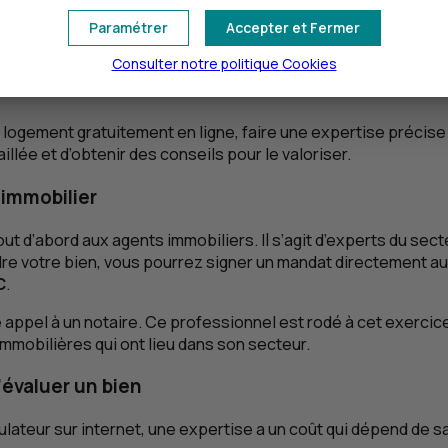
Paramétrer
Accepter et Fermer
breux que les vendeurs, la faible demande aura pour impact d
Consulter notre politique
Cookies
er son bien immobilier
on logement gratuitement en ligne, faire une expertise préc
llée et d’obtenir des conseils pour le valoriser.
 immobilier
t d’abord aux agents immobiliers. Il s’agit d’experts du sect
endre votre bien, vous pourrez signer un mandat directement
C
.
e appel à un notaire. Ce professionnel est rodé à cet exercic
mmobilières qui ont lieu dans son secteur.
évaluer un bien
ulateur sur internet, une expertise a un coût qui dépend de sa 