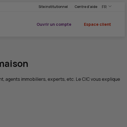
Site institutionnel
Centre d'aide
FR
,Version frança
,Changer de ve
Ouvrir un compte
Espace client
du CIC
 maison
nt, agents immobiliers, experts, etc. Le
CIC
vous explique