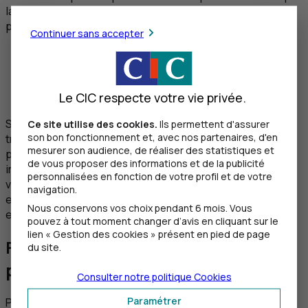
la vente n’a pas lieu avant le terme, il y a alors plusieurs
possibilités :
Continuer sans accepter
la
prolongation du prêt relais
, pour une durée
supplémentaire de 6 à 12 mois, sous conditions ;
la transformation du prêt relais en
crédit classique
Le CIC respecte votre vie privée.
à long terme
.
Si ces options ne sont pas envisageables, il faudra alors
Ce site utilise des cookies.
Ils permettent d'assurer
son bon fonctionnement et, avec nos partenaires, d'en
trouver une autre solution, par exemple en baissant le
mesurer son audience, de réaliser des statistiques et
prix pour faciliter la vente, en faisant appel à des experts
de vous proposer des informations et de la publicité
immobiliers ou encore en décidant de louer plutôt que de
personnalisées en fonction de votre profil et de votre
vendre. À partir d’un certain âge, on peut également
navigation.
envisager la vente en viager, afin de pouvoir déménager
Nous conservons vos choix pendant 6 mois. Vous
en percevant une rente.
pouvez à tout moment changer d’avis en cliquant sur le
lien « Gestion des cookies » présent en pied de page
Faut-il une assurance emprunteur
du site.
pour souscrire un prêt relais ?
Consulter notre politique
Cookies
Paramétrer
Pour vous faire bénéficier d’un prêt relais, toutes les