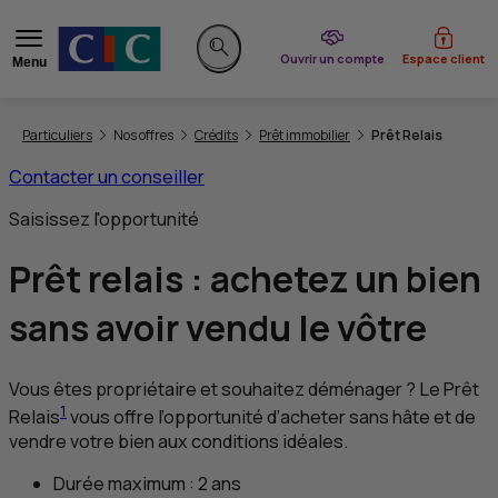
du CIC
Ouvrir un compte
Espace client
Menu
Rechercher sur le site
Vous êtes ici:
Particuliers
Nos offres
Crédits
Prêt immobilier
Prêt Relais
Contacter un conseiller
Saisissez l'opportunité
Prêt relais :
achetez un bien
sans avoir vendu
le vôtre
Vous êtes propriétaire et souhaitez déménager ? Le Prêt
1
Relais
vous offre l’opportunité d’acheter sans hâte et de
vendre votre bien aux conditions idéales.
Durée maximum : 2 ans