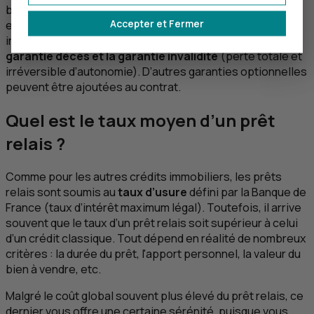
banques exigent la souscription d’une assurance
Accepter et Fermer
emprunteur, comme pour tout autre type de crédit
immobilier. Parmi les garanties obligatoires, on compte la
garantie décès et la garantie invalidité
(perte totale et
irréversible d’autonomie). D’autres garanties optionnelles
peuvent être ajoutées au contrat.
Quel est le taux moyen d’un prêt
relais ?
Comme pour les autres crédits immobiliers, les prêts
relais sont soumis au
taux d’usure
défini par la Banque de
France (taux d’intérêt maximum légal). Toutefois, il arrive
souvent que le taux d’un prêt relais soit supérieur à celui
d’un crédit classique. Tout dépend en réalité de nombreux
critères : la durée du prêt, l'apport personnel, la valeur du
bien à vendre, etc.
Malgré le coût global souvent plus élevé du prêt relais, ce
dernier vous offre une certaine sérénité, puisque vous