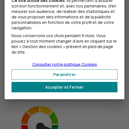
Ce site utilise des cookies.
Ils permettent d'assurer
son bon fonctionnement et, avec nos partenaires, d'en
mesurer son audience, de réaliser des statistiques et
de vous proposer des informations et de la publicité
personnalisées en fonction de votre profil et de votre
navigation.
Prêt Multiprojets travaux
Nous conservons vos choix pendant 6 mois. Vous
pouvez à tout moment changer d’avis en cliquant sur le
Le prêt pour vos travaux
lien « Gestion des cookies » présent en pied de page
du site.
Une formule de financement simple pour rénover
son logement.
Consulter notre politique
Cookies
Paramétrer
Découvrir le Prêt Multiprojets travaux
CIC
Plafond de 50 000 €
Accepter et Fermer
Durée maximale du prêt : 10 ans