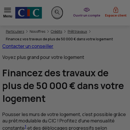
du CIC
Ouvrir un compte
Espace client
Menu
Rechercher sur le site
Vous êtes ici:
Particuliers
Nos offres
Crédits
Prêt travaux
Financez vos travaux de plus de 50 000 € dans votre logement
Contacter un conseiller
Voyez plus grand pour votre logement
Financez des
travaux de
plus de 50 000 €
dans votre
logement
Pousser les murs de votre logement, c’est possible grâce
au prêt modulable du
CIC
! Profitez d'une mensualité
1
constante
et des déblocages progressifs selon