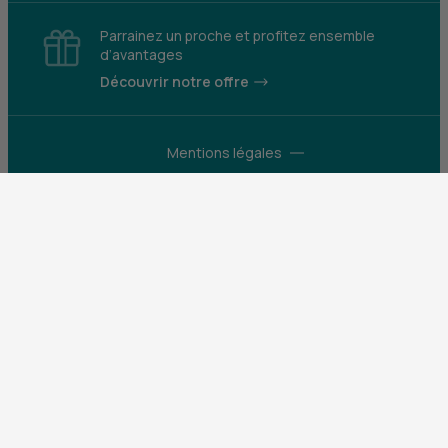
Parrainez un proche et profitez ensemble
d’avantages
Découvrir notre offre
Mentions légales
Tarifs et conditions générales
Guides et informations réglementaires
Protection des données
Gestion des cookies
Fraude et sécurité bancaire
VDP
Accessibilité
Déclaration d’accessibilité : partiellement
conforme
Construisons pour que le monde bouge