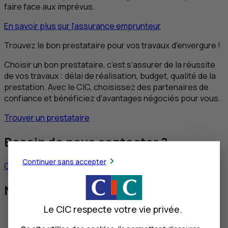
faire face aux imprévus.
En savoir plus sur l'assurance emprunteur
Trouvez le bon prestataire pour vos travaux d'envergure !
Choisir un bon prestataire, c’est s’assurer de la réussite
de vos travaux : délai de réalisation, budget, qualité de la
prestation. Avec le
CIC
, choisissez des partenaires de
confiance et bénéficiez d’avantages négociés pour vous.
Trouver un prestataire
Besoin de nous contacter ?
Continuer sans accepter
Contacter un conseiller
Nos autres solutions
Le CIC respecte votre vie privée.