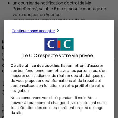
un courrier de notification d'octroi de Ma
PrimeRénov', valable 6 mois, pour le montage de
votre dossier en Agence ;
un courrier de versement de solde de
MaPrimeRénov', nécessaire à la mise à disposition
Continuer sans accepter
des fonds.
Notez que dans l'attente du versement du montant de
MaPrimeRénov’ de l’ANAH, votre Agence peut vous
proposer le Préfinancement Aides Rénovation du
CIC
qui
Le CIC respecte votre vie privée.
vous permet d’emprunter le montant de l’aide pour être en
capacité d’effectuer ses travaux sans avoir à effectuer
Ce site utilise des cookies.
Ils permettent d'assurer
son bon fonctionnement et, avec nos partenaires, d'en
une avance de trésorerie.
mesurer son audience, de réaliser des statistiques et
de vous proposer des informations et de la publicité
Le Prêt Avance Rénovation, jusqu’à
personnalisées en fonction de votre profil et de votre
30 000 €
navigation.
Nous conservons vos choix pendant 6 mois. Vous
pouvez à tout moment changer d’avis en cliquant sur le
2
3
Le
Prêt Avance Rénovation
est une autre solution pour
lien « Gestion des cookies » présent en pied de page
financer vos travaux. Il est une initiative du plan
du site.
gouvernemental qui a pour objectif de faciliter la