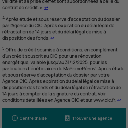
validité et sa prise d’effet sont subordonnées à celle du
Retour au renvoi 3
contrat de crédit. ».
↩
4
Après étude et sous réserve d’acceptation du dossier
par l’Agence du
CIC
. Après expiration du délai légal de
rétractation de 14 jours et du délai légal de mise à
Retour au renvoi 4
disposition des fonds.
↩
5
Offre de crédit soumise à conditions, en complément
d’un crédit souscrit au
CIC
pour une rénovation
énergétique, valable jusqu’au 31/12/2025, pour les
particuliers bénéficiaires de MaPrimeRénov'. Après étude
et sous réserve d’acceptation du dossier par votre
Agence
CIC
. Après expiration du délai légal de mise à
disposition des fonds et du délai légal de rétractation de
14 jours à compter de la signature du contrat. Voir
Ret
conditions détaillées en Agence
CIC
et sur www.cic.fr.
↩
Centre d'aide
Trouver une agence