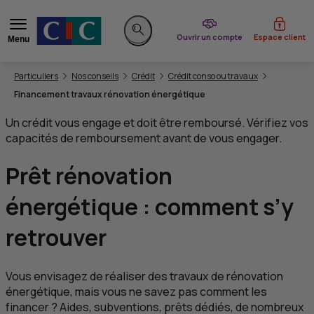
du CIC
Ouvrir un compte
Espace client
Menu
Rechercher sur le site
Vous êtes ici:
Particuliers
Nos conseils
Crédit
Crédit conso ou travaux
Financement travaux rénovation énergétique
Un crédit vous engage et doit être remboursé. Vérifiez vos
capacités de remboursement avant de vous engager.
Prêt rénovation
énergétique : comment s’y
retrouver
Vous envisagez de réaliser des travaux de rénovation
énergétique, mais vous ne savez pas comment les
financer ? Aides, subventions, prêts dédiés, de nombreux