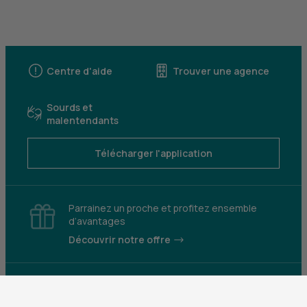
Centre d'aide
Trouver une agence
Sourds et
malentendants
Télécharger l'application
Parrainez un proche et profitez ensemble
d’avantages
Découvrir notre offre
Mentions légales
Tarifs et conditions générales