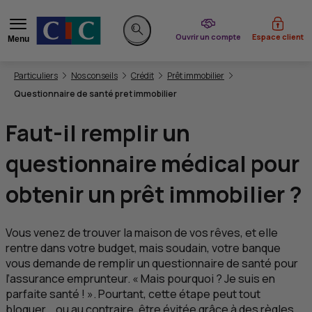
du CIC
Ouvrir un compte
Espace client
Menu
Rechercher sur le site
Vous êtes ici:
Particuliers
Nos conseils
Crédit
Prêt immobilier
Questionnaire de santé pret immobilier
Faut-il remplir un
questionnaire médical pour
obtenir un prêt immobilier ?
Vous venez de trouver la maison de vos rêves, et elle
rentre dans votre budget, mais soudain, votre banque
vous demande de remplir un questionnaire de santé pour
l’assurance emprunteur. « Mais pourquoi ? Je suis en
parfaite santé ! ». Pourtant, cette étape peut tout
bloquer... ou au contraire, être évitée grâce à des règles