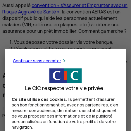
Aussi appelé
convention « s’Assurer et Emprunter avec un
Risque Aggravé de Santé »
, la convention
AERAS
est un
dispositif public qui aide les personnes actuellement
malades (
VIH
, sclérose en plaques, etc.) à obtenir une
assurance pour un prêt immobilier. Comment ça marche ?
Vous déposez votre dossier via votre banque,
L’évaluation est faite par un médecin-conseil
(anonymat garanti),
Continuer sans accepter
Une proposition d’assurance adaptée vous est faite.
Assurance emprunteur : que
comporte le questionnaire
Le CIC respecte votre vie privée.
médical ?
Ce site utilise des cookies.
Ils permettent d'assurer
son bon fonctionnement et, avec nos partenaires, d'en
Le questionnaire type demande des infos précises,
mesurer son audience, de réaliser des statistiques et
réparties en trois grandes catégories :
de vous proposer des informations et de la publicité
personnalisées en fonction de votre profil et de votre
Votre état de santé actuel
(poids, taille, tension
navigation.