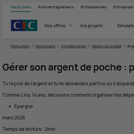
Particuliers
Auto-entrepreneurs
Professionnels
Entreprises
Nos offres
Vos projets
Simulati
Vous êtes ici:
Particuliers
Nos conseils
Comptes cartes
Gestion du budget
Arg
Gérer son argent de poche : 
Tu reçois de l'argent et tu te demandes parfois où il dispara
Comme Lina, 14 ans, découvre comment organiser tes dépenses
Épargne
mars 2026
Temps de lecture :
2
min