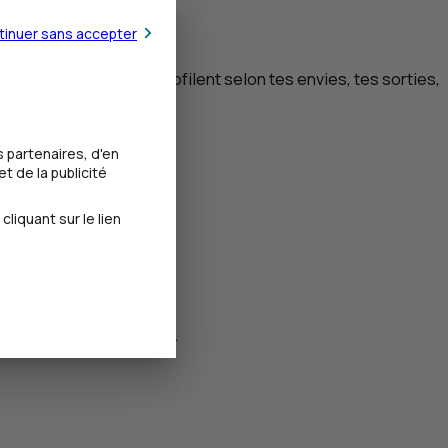
tinuer sans accepter
ses variables, qui se profilent selon tes envies, tes sorties,
 partenaires, d'en
t de la publicité
our moi.
iquant sur le lien
jet ou un projet à venir.