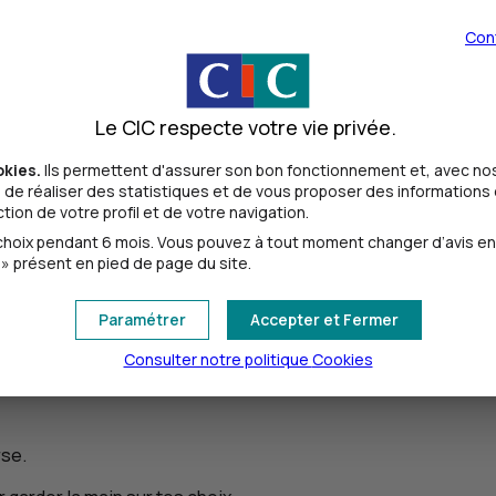
ce qui entre et ce qui sort tous les mois.
Con
é les dépenses fixes, qui reviennent tous les mois, et les dépen
Le CIC respecte votre vie privée.
sais.
okies.
Ils permettent d'assurer son bon fonctionnement et, avec nos
de réaliser des statistiques et de vous proposer des informations e
 indispensables, j'arriverais facilement à garder de l'argent p
ion de votre profil et de votre navigation.
oix pendant 6 mois. Vous pouvez à tout moment changer d’avis en cl
» présent en pied de page du site.
ros,
ses et ce que tu as absolument envie de pouvoir te payer.
Paramétrer
Accepter et Fermer
garder un peu d'argent de côté,
Consulter notre politique
Cookies
dépensant au jour le jour, mais aussi en économisant pour un ob
rse.