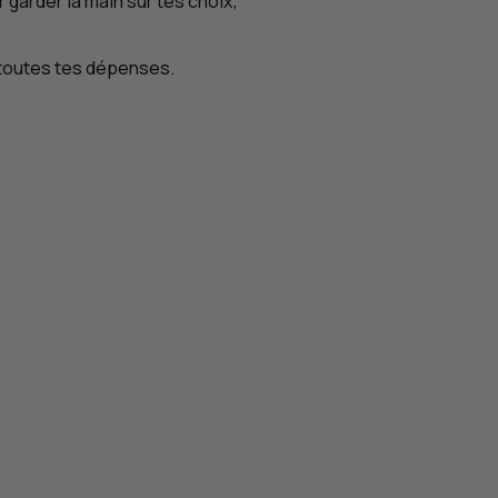
r garder la main sur tes choix,
e toutes tes dépenses.