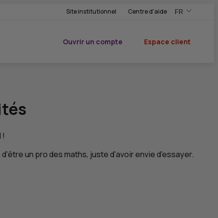
Site institutionnel
Centre d'aide
FR
,Version frança
,Changer de ve
Ouvrir un compte
Espace client
du CIC
ités
 !
'être un pro des maths, juste d'avoir envie d'essayer.