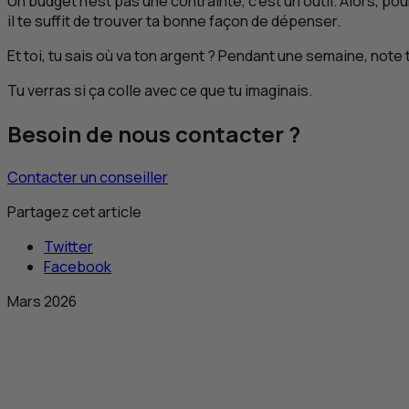
Un budget n'est pas une contrainte, c'est un outil. Alors, pou
il te suffit de trouver ta bonne façon de dépenser.
Et toi, tu sais où va ton argent ? Pendant une semaine, not
Tu verras si ça colle avec ce que tu imaginais.
Besoin de nous contacter ?
Contacter un conseiller
Partagez cet article
Twitter
Facebook
Mars 2026