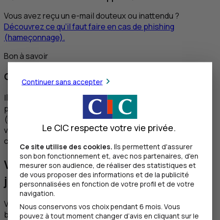
Vous avez reçu un
e-mail
douteux ou inattendu ?
Découvrez ce qu’il faut faire en cas de
phishing
(hameçonnage).
Bon à savoir
Qu’est-ce qu’un
phishing
?
Continuer sans accepter
Il s’agit d’un type d’escroquerie. Les escrocs se font
passer pour votre banque ou un organisme de confiance
(Sécurité sociale,
CAF
, etc.), dans le but de vous soutirer
Le CIC respecte votre vie privée.
vos informations confidentielles de connexion à vos
comptes.
Ce site utilise des cookies.
Ils permettent d'assurer
son bon fonctionnement et, avec nos partenaires, d'en
Votre banque ne vous demande
mesurer son audience, de réaliser des statistiques et
de vous proposer des informations et de la publicité
jamais vos codes confidentiels
personnalisées en fonction de votre profil et de votre
navigation.
Votre code de carte ou vos identifiants d’accès à votre
Nous conservons vos choix pendant 6 mois. Vous
banque en ligne sont des codes qu’il ne faut divulguer à
pouvez à tout moment changer d’avis en cliquant sur le