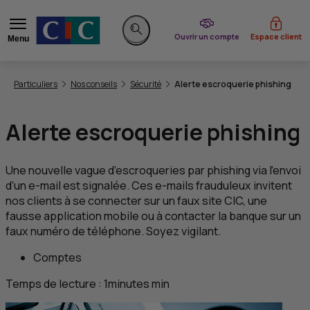
du CIC
Ouvrir un compte
Espace client
Menu
Rechercher sur le site
Vous êtes ici:
Particuliers
Nos conseils
Sécurité
Alerte escroquerie phishing
Alerte escroquerie
phishing
Une nouvelle vague d’escroqueries par
phishing
via l’envoi
d’un e-mail est signalée. Ces
e-mails
frauduleux invitent
nos clients à se connecter sur un faux site
CIC
, une
fausse application mobile ou à contacter la banque sur un
faux numéro de téléphone. Soyez vigilant.
Comptes
Temps de lecture :
1
minutes
min