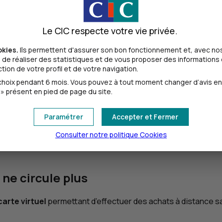
’authentification 3D-Secure
, qui utilise les programmes
Ma
é vers une page sécurisée de votre banque où vous devez vous 
Le CIC respecte votre vie privée.
e à
Confirmation Mobile
.
okies.
Ils permettent d'assurer son bon fonctionnement et, avec nos
servez le récapitulatif de commande qui vous est généralem
de réaliser des statistiques et de vous proposer des informations e
ion de votre profil et de votre navigation.
e de paiement à sécurité renforcée
oix pendant 6 mois. Vous pouvez à tout moment changer d’avis en cl
» présent en pied de page du site.
de à 3 chiffres au dos de la carte) est désormais affiché su
Paramétrer
Accepter et Fermer
ment : lors d’un achat en ligne, vous renseignez les chiffres
Consulter notre politique
Cookies
ne circule plus
arte virtuel
permettant d’effectuer des achats à distance sa