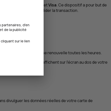
stercard SecureCode
et
Visa
. Ce dispositif a pour but de
authentifier afin de valider la transaction.
 partenaires, d'en
ent envoyé par e-mail.
t de la publicité
iquant sur le lien
r un écran dynamique et se renouvelle toutes les heures.
 du cryptogramme qui s’affichent sur l’écran au dos de votre
ns divulguer les données réelles de votre carte de