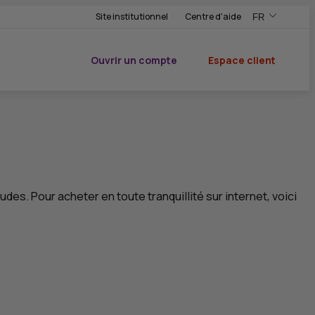
Site institutionnel
Centre d'aide
FR
,Version frança
,Changer de ve
Ouvrir un compte
Espace client
du CIC
es. Pour acheter en toute tranquillité sur internet, voici