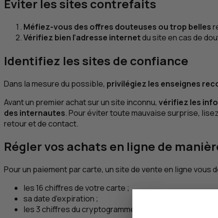
Éviter les sites contrefaits
Méfiez-vous des offres douteuses ou trop belles
r
Vérifiez bien l’adresse internet
du site en cas de dou
Identifiez les sites de confiance
Dans la mesure du possible,
privilégiez les enseignes rec
Avant un premier achat sur un site inconnu,
vérifiez les in
des internautes
. Pour éviter toute mauvaise surprise, lis
retour et de contact.
Régler vos achats en ligne de manièr
Pour un paiement par carte, un site de vente en ligne vous 
les 16 chiffres de votre carte ;
sa date d’expiration ;
les 3 chiffres du cryptogramme inscrit au dos de votre