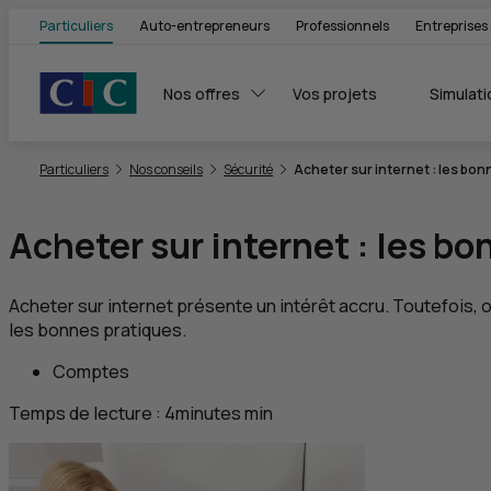
Particuliers
Auto-entrepreneurs
Professionnels
Entreprises
Nos offres
Vos projets
Simulati
Vous êtes ici:
Particuliers
Nos conseils
Sécurité
Acheter sur internet : les bon
Acheter sur internet : les b
Acheter sur internet présente un intérêt accru. Toutefois, 
les bonnes pratiques.
Comptes
Temps de lecture :
4
minutes
min