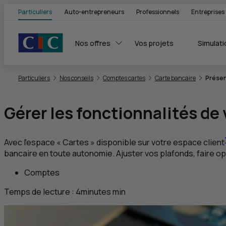
Particuliers
Auto-entrepreneurs
Professionnels
Entreprises
Nos offres
Vos projets
Simulati
Vous êtes ici:
Particuliers
Nos conseils
Comptes cartes
Carte bancaire
Présen
Gérer les fonctionnalités de
Avec l’espace « Cartes » disponible sur votre espace client
bancaire en toute autonomie. Ajuster vos plafonds, faire o
Comptes
Temps de lecture :
4
minutes
min