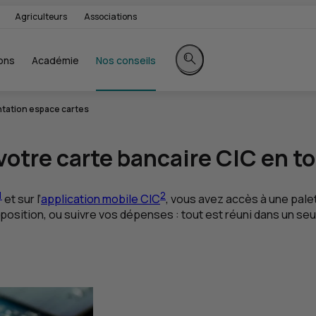
Agriculteurs
Associations
ons
Académie
Nos conseils
Rechercher sur le site
tation espace cartes
 votre carte bancaire
CIC
en t
1
2
et sur l’
application mobile
CIC
, vous avez accès à une pale
pposition, ou suivre vos dépenses : tout est réuni dans un s