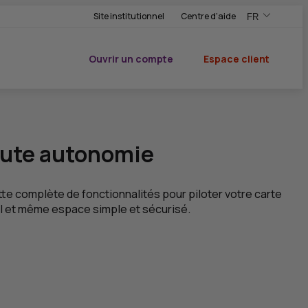
Site institutionnel
Centre d'aide
FR
,Version frança
,Changer de ve
Ouvrir un compte
Espace client
du CIC
oute autonomie
tte complète de fonctionnalités pour piloter votre carte
eul et même espace simple et sécurisé.