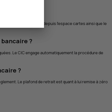
us pouvez le consulter depuis l’espace cartes ainsi que le
 bancaire ?
oquées. Le
CIC
engage automatiquement la procédure de
caire ?
èglement. Le plafond de retrait est quant à lui remise à zéro