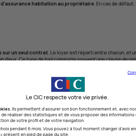
 d’assurance habitation au propriétaire
. En cas de défaut, 
s sur un seul contrat
. Le loyer est réparti entre chacun, et 
 l’un d’eux. Ce type de bail comporte souvent une clause de r
 propriétaire. Le bail unique est souvent privilégié par les 
Con
re contrat
, qui précise sa chambre et l’accès aux espaces 
Le CIC respecte votre vie privée.
facilite la gestion des départs ou arrivées : chaque contrat ét
okies.
Ils permettent d'assurer son bon fonctionnement et, avec nos
de réaliser des statistiques et de vous proposer des informations e
ataire ?
ion de votre profil et de votre navigation.
oix pendant 6 mois. Vous pouvez à tout moment changer d’avis en cl
cation. Selon le type de bail (bail unique ou bail individuel),
» présent en pied de page du site.