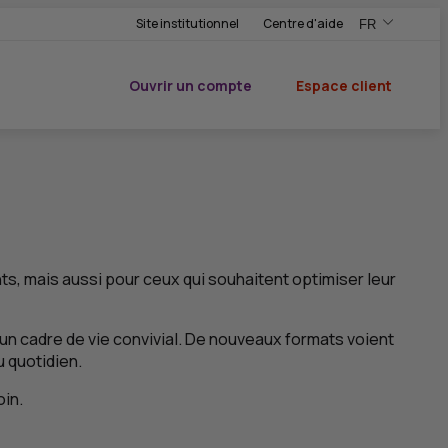
Site institutionnel
Centre d'aide
FR
,Version frança
,Changer de ve
Ouvrir un compte
Espace client
du CIC
s, mais aussi pour ceux qui souhaitent optimiser leur
’un cadre de vie convivial. De nouveaux formats voient
u quotidien.
in.