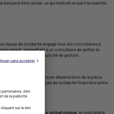
le bail peut être résilié, ce qui mettrait en péril la stabilité
une clause de solidarité engage tous les colocataires à
emplacement, permettant à un colocataire de quitter le
propriétaires pour sa simplicité de gestion.
tinuer sans accepter
communs. Le montant du loyer dépend alors de la pièce
ant indépendant, il n’y a pas de solidarité financière entre
 partenaires, d'en
t de la publicité
iquant sur le lien
 la procédure diffère.
Pour un bail unique
, le colocataire