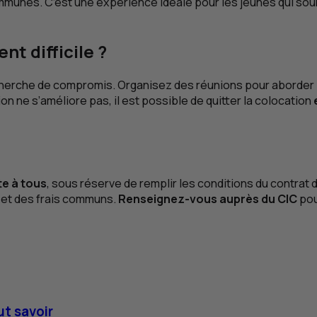
ommunes. C’est une expérience idéale pour les jeunes qui so
nt difficile ?
 recherche de compromis. Organisez des réunions pour aborder 
n ne s’améliore pas, il est possible de quitter la colocation
te à tous
, sous réserve de remplir les conditions du contrat
er et des frais communs.
Renseignez-vous auprès du
CIC
pou
ut savoir