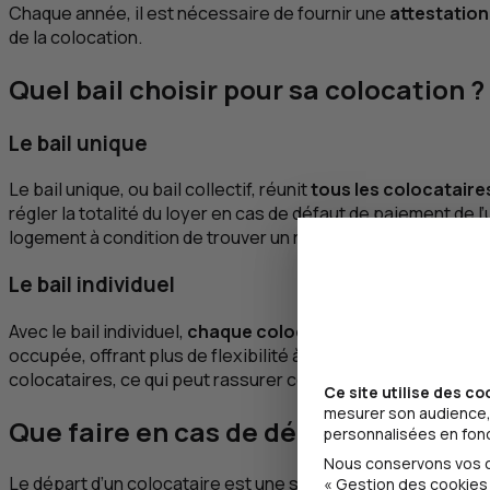
Chaque année, il est nécessaire de fournir une
attestation
de la colocation.
Quel bail choisir pour sa colocation ?
Le bail unique
Le bail unique, ou bail collectif, réunit
tous les colocataire
régler la totalité du loyer en cas de défaut de paiement de
logement à condition de trouver un remplaçant accepté par le
Le bail individuel
Avec le bail individuel,
chaque colocataire signe son prop
occupée, offrant plus de flexibilité à chacun. Cette formule 
colocataires, ce qui peut rassurer certains profils.
Ce site utilise des co
mesurer son audience, 
Que faire en cas de départ d’un coloc
personnalisées en fonct
Nous conservons vos ch
Le départ d’un colocataire est une situation courante en colo
« Gestion des cookies 