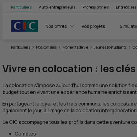
Particuliers
Auto-entrepreneurs
Professionnels
Entreprises
Nos offres
Vos projets
Simulati
Vous êtes ici:
Particuliers
Nos conseils
Moments de vie
Jeunes et étudiants
Co
Vivre en colocation : les clé
La colocation s’impose aujourd’hui comme une solution flex
budget tout en vivant une expérience humaine enrichissant
En partageant le loyer et les frais communs, les colocatair
également le jour, à l’image de la colocation intergénération
Le
CIC
accompagne tous les profils dans cette aventure co
Comptes