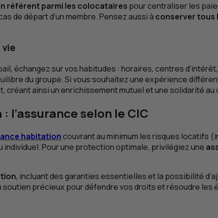
n référent parmi les colocataires
pour centraliser les pai
 en cas de départ d’un membre. Pensez aussi à
conserver tous l
 vie
 bail, échangez sur vos habitudes : horaires, centres d’intérê
uilibre du groupe. Si vous souhaitez une expérience différen
 créant ainsi un enrichissement mutuel et une solidarité au 
: l’assurance selon le
CIC
ance habitation
couvrant au minimum les risques locatifs (i
individuel. Pour une protection optimale, privilégiez une
ass
tion
, incluant des garanties essentielles et la possibilité d’
un soutien précieux pour défendre vos droits et résoudre les 