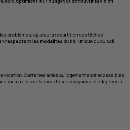
uhaitent
optimiser leur budget
et
découvrir la vie en
les problèmes, ajustez la répartition des tâches
en respectant les modalités
du bail unique ou du bail
 de location. Certaines aides au logement sont accessibles
r connaître les solutions d’accompagnement adaptées à