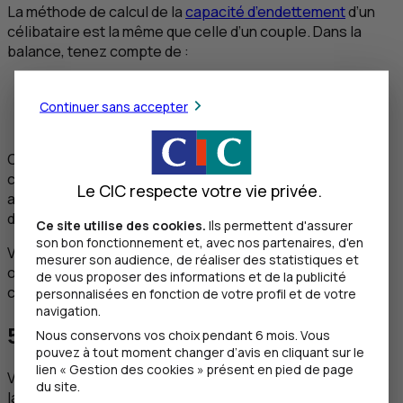
La méthode de calcul de la
capacité d’endettement
d’un
célibataire est la même que celle d’un couple. Dans la
balance, tenez compte de :
votre apport personnel
vos revenus réguliers
Continuer sans accepter
vos charges prévisibles et incompressibles.
C’est comme cela que votre conseiller estime votre
capacité à assumer les mensualités de votre futur
Le CIC respecte votre vie privée.
appartement. Le remboursement ne doit pas
dépasser 30% de vos ressources.
Ce site utilise des cookies.
Ils permettent d'assurer
son bon fonctionnement et, avec nos partenaires, d'en
Votre conseiller évalue également votre reste à vivre,
mesurer son audience, de réaliser des statistiques et
obligatoirement supérieur à 800 €, puisque vous êtes
de vous proposer des informations et de la publicité
célibataire.
personnalisées en fonction de votre profil et de votre
navigation.
5. Votre apport personnel
Nous conservons vos choix pendant 6 mois. Vous
pouvez à tout moment changer d’avis en cliquant sur le
lien « Gestion des cookies » présent en pied de page
Votre
apport personnel
doit représenter au moins 10% de
du site.
la valeur de votre futur appartement.