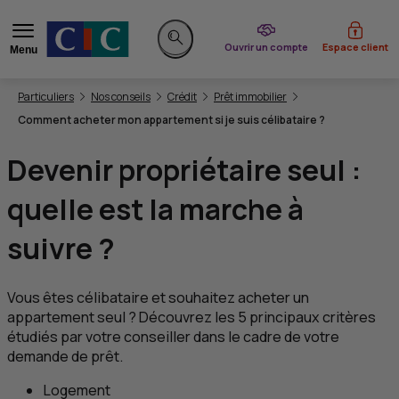
du CIC
Ouvrir un compte
Espace client
Menu
Rechercher sur le site
Vous êtes ici:
Particuliers
Nos conseils
Crédit
Prêt immobilier
Comment acheter mon appartement si je suis célibataire ?
Devenir propriétaire seul :
quelle est la marche à
suivre ?
Vous êtes célibataire et souhaitez acheter un
appartement seul ? Découvrez les 5 principaux critères
étudiés par votre conseiller dans le cadre de votre
demande de prêt.
Logement