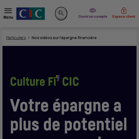
du CIC
Ouvrir un compte
Espace client
Menu
Rechercher sur le site
Vous êtes ici:
Particuliers
Nos vidéos sur l’épargne financière
Culture Fi
CIC
Votre épargne a
plus de potentiel