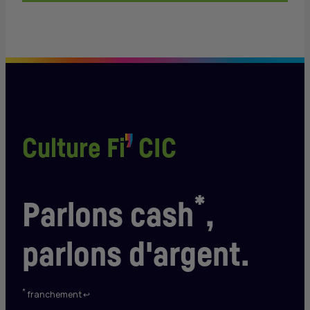
Culture Fi
CIC
*
Parlons cash
,
parlons d'argent.
Retour au renvoi *
*
franchement
↩