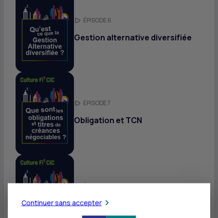
ÉPISODE 6
Gestion alternative diversifiée
ÉPISODE 7
Obligation et
TCN
ÉPISODE 8
Obligations convertibles
Continuer sans accepter