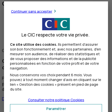
Ordinaire
Continuer sans accepter
Le CIC respecte votre vie privée.
Ce site utilise des cookies.
Ils permettent d'assurer
son bon fonctionnement et, avec nos partenaires, d'en
Garder la maîtrise
mesurer son audience, de réaliser des statistiques et
de vous proposer des informations et de la publicité
Gestion conseillée : pour rester maître de ses
personnalisées en fonction de votre profil et de votre
choix
navigation.
Nous conservons vos choix pendant 6 mois. Vous
Pour bénéficier d’un conseil financier personnalisé et
pouvez à tout moment changer d’avis en cliquant sur le
proactif, tout en conservant la main sur vos choix
lien « Gestion des cookies » présent en pied de page
du site.
d’investissements et d’arbitrage.
Découvrir la Gestion Conseillée
Consulter notre politique
Cookies
Conseils et recommandations d'un conseiller dédié
Paramétrer