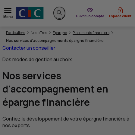
du CIC
Ouvrir un compte
Espace client
Menu
Rechercher sur le site
Vous êtes ici:
Particuliers
Nos offres
Épargne
Placements financiers
Nos services d'accompagnements épargne financière
Contacter un conseiller
Des modes de gestion au choix
Nos
services
d'accompagnement
en
épargne financière
Confiez le développement de votre épargne financière à
nos experts