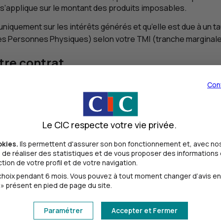
s’applique sur le montant des produits imposables.
is uniquement sur les intérêts générés et qu’elle est due à un
es Personnes Physiques) selon votre
TMI
(tranche marginale
otre contrat
Con
t de bénéficier en Gestion Libre d’une offre financière rich
nombreux supports en unités de compte investis sur les march
Le CIC respecte votre vie privée.
s derniers est exposée à des fluctuations, à la hausse ou 
tion des marchés financiers
.
okies.
Ils permettent d'assurer son bon fonctionnement et, avec nos
de réaliser des statistiques et de vous proposer des informations e
contrat, les unités de compte reposant sur divers actifs sous
ion de votre profil et de votre navigation.
ances,
en contrepartie d’un risque de perte en capital.
oix pendant 6 mois. Vous pouvez à tout moment changer d’avis en cl
» présent en pied de page du site.
de frais du contrat et non sur la valeur des parts. Le risq
Paramétrer
Accepter et Fermer
ssement notamment en fonction de votre capacité à subir des 