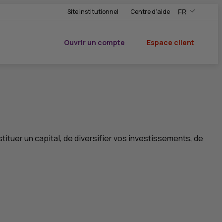
Site institutionnel
Centre d'aide
FR
,Version frança
,Changer de ve
Ouvrir un compte
Espace client
du CIC
ituer un capital, de diversifier vos investissements, de