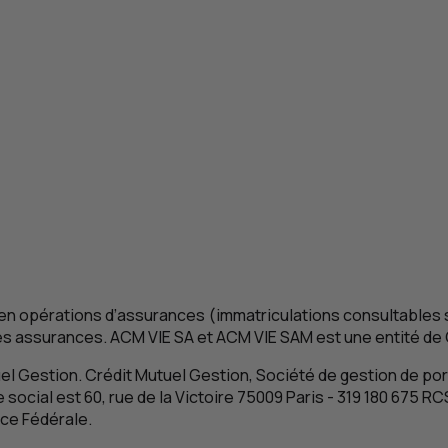
 en opérations d’assurances (immatriculations consultables s
des assurances.
ACM
VIE
SA
et
ACM
VIE
SAM
est une entité de 
l Gestion. Crédit Mutuel Gestion, Société de gestion de porte
social est 60, rue de la Victoire 75009 Paris - 319 180 675
RC
nce Fédérale.