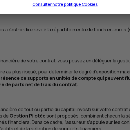
Consulter notre politique
Cookies
e vos préférences d’investissements sectoriels, géographiqu
: c’est-à-dire revoir la répartition entre le fonds en euros 
inancière de votre contrat, vous pouvez en déléguer la gest
taire au plus risqué, pour déterminer le degré d’exposition ma
résence de supports en unités de compte qui peuvent fluc
e de parts net de frais du contrat.
ancière de tout ou partie du capital investi sur votre contrat
ls de
Gestion Pilotée
sont proposés, combinant chacun la sé
hés financiers. Dans ce cadre, l’assureur s’appuie sur les c
’actifs et de la sélection de supports financiers.