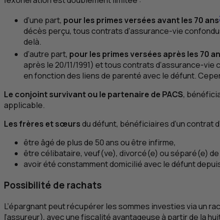
d’une part,
pour les primes versées avant les 70 ans
décès perçu, tous contrats d’assurance-vie confondus ;
delà.
d’autre part,
pour les primes versées après les 70 a
après le 20/11/1991) et tous contrats d’assurance-vie
en fonction des liens de parenté avec le défunt. Cepen
Le conjoint survivant ou le partenaire de
PACS
, bénéfici
applicable.
Les frères et sœurs
du défunt, bénéficiaires d’un contrat 
être âgé de plus de 50 ans ou être infirme,
être célibataire, veuf(ve), divorcé(e) ou séparé(e) de
avoir été constamment domicilié avec le défunt depuis
Possibilité de rachats
L’épargnant peut récupérer les sommes investies via un rach
l’assureur), avec une fiscalité avantageuse à partir de la 