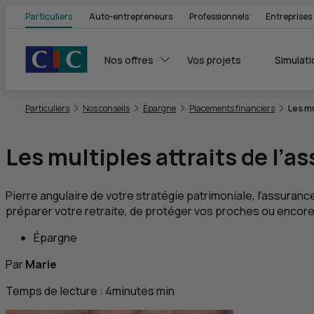
Particuliers
Auto-entrepreneurs
Professionnels
Entreprises
Nos offres
Vos projets
Simulati
Vous êtes ici:
Particuliers
Nos conseils
Épargne
Placements financiers
Les mu
Les multiples attraits de l’a
Pierre angulaire de votre stratégie patrimoniale, l’assuran
préparer votre retraite, de protéger vos proches ou encore,
Épargne
Par
Marie
Temps de lecture :
4
minutes
min