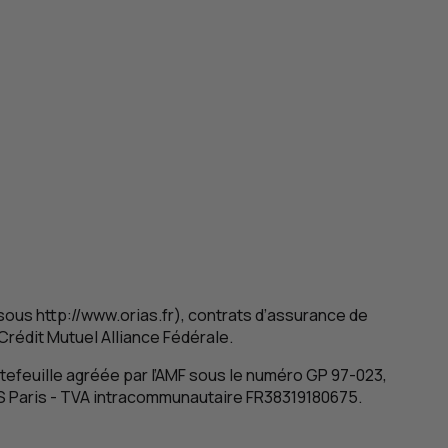
ous http://www.orias.fr), contrats d’assurance de
Crédit Mutuel Alliance Fédérale.
feuille agréée par l’
AMF
sous le numéro
GP
97-023,
S
Paris -
TVA
intracommunautaire FR38319180675.