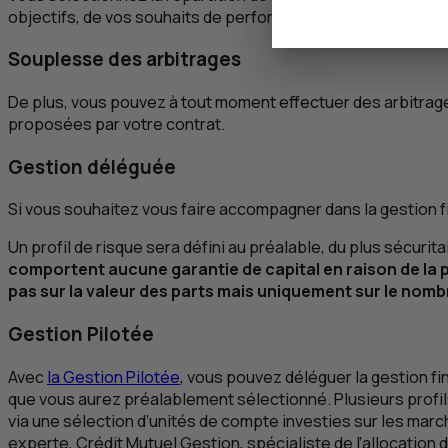
objectifs, de vos souhaits de performance potentielle et d
Souplesse des arbitrages
De plus, vous pouvez à tout moment effectuer des arbitrages 
proposées par votre contrat.
Gestion déléguée
Si vous souhaitez vous faire accompagner dans la gestion f
Un profil de risque sera défini au préalable, du plus sécuri
comportent aucune garantie de capital en raison de la p
pas sur la valeur des parts mais uniquement sur le nombr
Gestion Pilotée
Avec
la Gestion Pilotée
, vous pouvez déléguer la gestion fin
que vous aurez préalablement sélectionné. Plusieurs profi
via une sélection d’unités de compte investies sur les marc
experte, Crédit Mutuel Gestion, spécialiste de l’allocation d