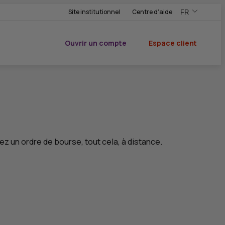
Site institutionnel
Centre d'aide
FR
,Version frança
,Changer de ve
Ouvrir un compte
Espace client
du CIC
ez un ordre de bourse, tout cela, à distance.