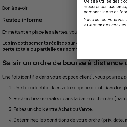
Ce site utilise des co
mesurer son audience, 
Bon à savoir
personnalisées en fonct
Restez informé
Nous conservons vos ch
« Gestion des cookies 
En mettant en place les alertes, vous gardez un œil sur les
Les investissements réalisés sur des titres financiers 
perte totale ou partielle des sommes investies.
Saisir un ordre de bourse à distance 
1
Une fois identifié dans votre espace client
, vous pourrez a
Une fois identifié dans votre espace client, dans l’ong
Recherchez une valeur dans la barre recherche (par n
Faites un choix entre
Achat
ou
Vente
.
Déterminez les conditions de votre ordre (prix, date, m