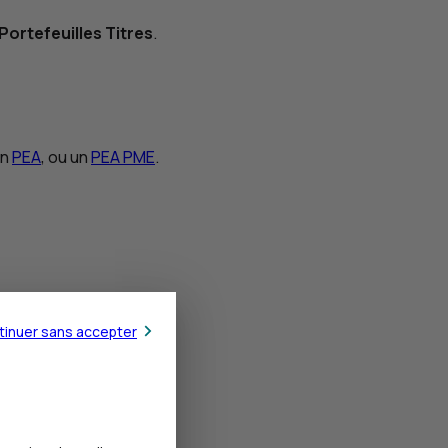
Portefeuilles Titres
.
un
PEA
, ou un
PEA PME
.
ons
tinuer sans accepter