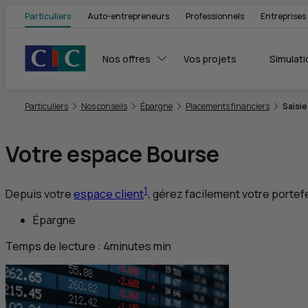
Particuliers
Auto-entrepreneurs
Professionnels
Entreprises
Nos offres
Vos projets
Simulati
Vous êtes ici:
Particuliers
Nos conseils
Épargne
Placements financiers
Saisie
Votre espace Bourse
1
Depuis votre
espace client
, gérez facilement votre portefe
Épargne
Temps de lecture :
4
minutes
min