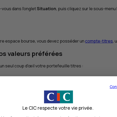
-vous dans l’onglet
Situation
, puis cliquez sur le sous-menu
votre espace bourse, vous devez posséder un
compte-titres
, 
os valeurs préférées
 seul coup d’œil votre portefeuille titres :
bligations,
OPC
(organismes de placement collectif) et acti
Con
Le CIC respecte votre vie privée.
ments et piloter votre portefeuille.