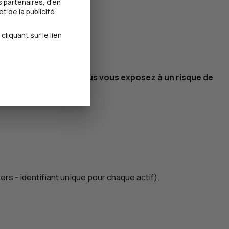
 partenaires, d'en
t de la publicité
iquant sur le lien
rs. En investissant, vous vous exposez à un risque de
bers
- identifiant unique pour chaque actif).