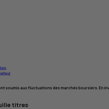
rées
nateur
 sont soumis aux fluctuations des marchés boursiers. En 
lle titres