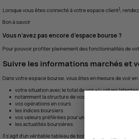
1
Lorsque vous êtes connecté à votre espace client
, rendez
Bon à savoir
Vous n’avez pas encore d’espace bourse ?
Pour pouvoir profiter pleinement des fonctionnalités de 
Suivre les informations marchés et v
Dans votre espace bourse, vous êtes en mesure de voir en un
votre situation avec le total de vos +/- values latentes
notamment la structure de vos avoirs répartie entre o
vos opérations en cours
les indices boursiers
vos valeurs préférées pour un suivi facilité
les actualités boursières.
Il s’agit d’un véritable tableau de bord pour gérer vos place