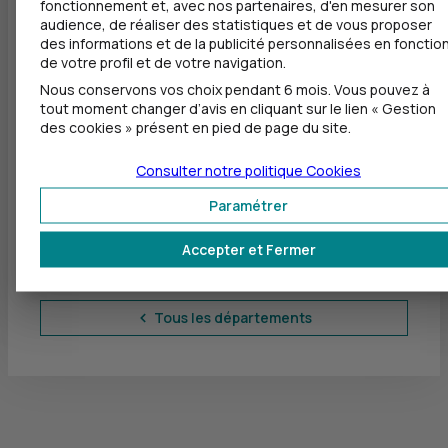
fonctionnement et, avec nos partenaires, d'en mesurer son
Martigues (13500)
audience, de réaliser des statistiques et de vous proposer
des informations et de la publicité personnalisées en fonctio
Pélissanne (13330)
de votre profil et de votre navigation.
Nous conservons vos choix pendant 6 mois. Vous pouvez à
Saintes-Maries-de-la-Mer (13460)
tout moment changer d’avis en cliquant sur le lien « Gestion
des cookies » présent en pied de page du site.
Salon-de-Provence (13300)
Consulter notre politique
Cookies
Trets (13530)
Paramétrer
Venelles (13770)
Accepter et Fermer
Vitrolles (13127)
Tous les départements