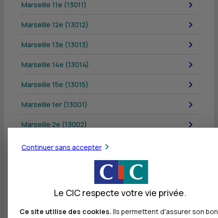
Marseille 11e (13011)
Marseille 12e (13012)
Marseille 13e (13013)
Marseille 14e (13014)
Marseille 15e (13015)
Marseille 1er (13001)
Marseille 2e (13002)
Marseille 4e (13004)
Continuer sans accepter
Marseille 6e (13006)
Marseille 8e (13008)
Le CIC respecte votre vie privée.
Marseille 9e (13009)
Ce site utilise des cookies.
Ils permettent d'assurer son bon