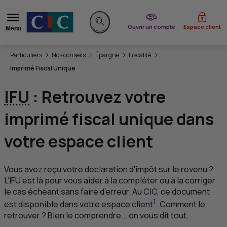
du CIC
Ouvrir un compte
Espace client
Menu
Rechercher sur le site
Vous êtes ici:
Particuliers
Nos conseils
Épargne
Fiscalité
Imprimé Fiscal Unique
IFU
: Retrouvez votre
imprimé fiscal unique dans
votre espace client
Vous avez reçu votre déclaration d’impôt sur le revenu ?
L’
IFU
est là pour vous aider à la compléter ou à la corriger
le cas échéant sans faire d’erreur. Au
CIC
, ce document
1
est disponible dans votre espace client
. Comment le
retrouver ? Bien le comprendre... on vous dit tout.