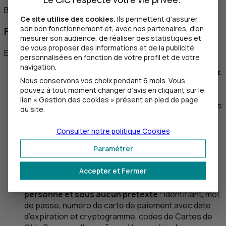
Bon à savoir
Ce site utilise des cookies.
Ils permettent d'assurer
son bon fonctionnement et, avec nos partenaires, d'en
Fraude : ne vous laissez pas manipuler
mesurer son audience, de réaliser des statistiques et
de vous proposer des informations et de la publicité
E-mail,
SMS
, téléphone, réseaux sociaux...
personnalisées en fonction de votre profil et de votre
navigation.
validez uniquement les opérations que vous avez
Nous conservons vos choix pendant 6 mois. Vous
initiées vous-même
;
pouvez à tout moment changer d’avis en cliquant sur le
prenez le temps de faire des vérifications
.
lien « Gestion des cookies » présent en pied de page
Contactez un conseiller, sans cliquer sur un lien dans
du site.
un e-mail,
SMS
ou message.
Utilisez la messagerie
de votre espace client
;
Consulter notre politique
Cookies
allez sur les sites internet par vos propres moyens.
Paramétrer
N’utilisez jamais les liens contenus dans des e-
mails,
SMS
ou publicités qui pourraient vous
Accepter et Fermer
rediriger vers des sites miroirs frauduleux
;
ne communiquez vos données bancaires à
personne et sous aucun prétexte
: identifiant, mot
de passe, numéro de carte de paiement avec date
d’expiration et cryptogramme, codes de Cartes de