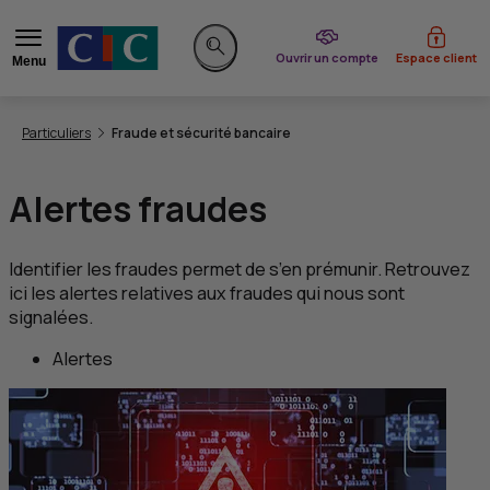
du CIC
Ouvrir un compte
Espace client
Menu
Rechercher sur le site
Vous êtes ici:
Particuliers
Fraude et sécurité bancaire
Alertes fraudes
Identifier les fraudes permet de s’en prémunir. Retrouvez
ici les alertes relatives aux fraudes qui nous sont
signalées.
Alertes