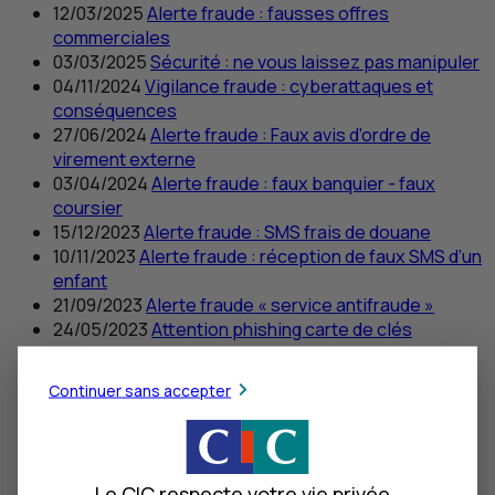
12/03/2025
Alerte fraude : fausses offres
commerciales
03/03/2025
Sécurité : ne vous laissez pas manipuler
04/11/2024
Vigilance fraude : cyberattaques et
conséquences
27/06/2024
Alerte fraude : Faux avis d’ordre de
virement externe
03/04/2024
Alerte fraude : faux banquier - faux
coursier
15/12/2023
Alerte fraude :
SMS
frais de douane
10/11/2023
Alerte fraude : réception de faux
SMS
d’un
enfant
21/09/2023
Alerte fraude « service antifraude »
24/05/2023
Attention
phishing
carte de clés
personnelles
28/03/2023
Alerte fraude : restitution trop-perçu
Continuer sans accepter
09/12/2022
Alerte fraude « faux crédit immobilier »
16/09/2022
Alerte fraude : bois de chauffage et
pellets
10/06/2022
Alerte fraude « carte Vitale »
Le CIC respecte votre vie privée.